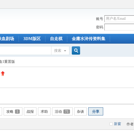
账号
密码
铁血剧场
3DM版区
自走棋
金庸水浒传资料集
搜索
搜
血1重置版
索
攻略
1
战报
求助
活动
71
杂谈
分享
新窗
作者