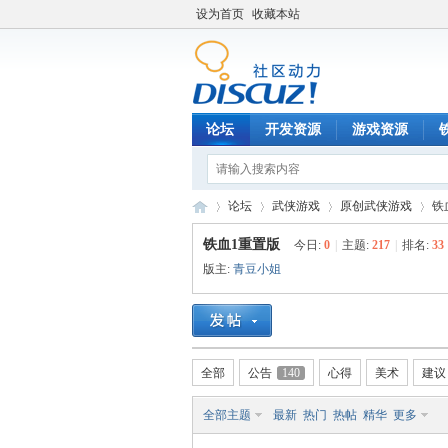
设为首页
收藏本站
论坛
开发资源
游戏资源
论坛
武侠游戏
原创武侠游戏
铁
铁血1重置版
今日:
0
|
主题:
217
|
排名:
33
版主:
青豆小姐
铁
»
›
›
›
全部
公告
140
心得
美术
建议
全部主题
最新
热门
热帖
精华
更多