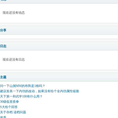
现在还没有动态
分享
日志
现在还没有日志
主题
问一下山洞MM的布阵是1格吗？
建议发表一下内功的改动，如果没有给个全内功属性链接
天下第一和武学100有什么用？
30级低资质拳
S大给个回答
关于存档 读档问题
体质。。。