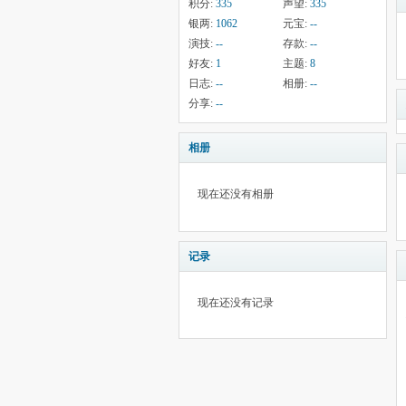
积分:
335
声望:
335
银两:
1062
元宝:
--
演技:
--
存款:
--
好友:
1
主题:
8
日志:
--
相册:
--
分享:
--
相册
现在还没有相册
记录
现在还没有记录