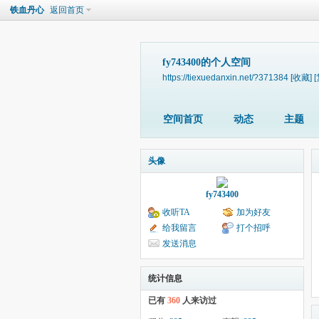
铁血丹心
返回首页
fy743400的个人空间
https://tiexuedanxin.net/?371384
[收藏]
空间首页
动态
主题
头像
fy743400
收听TA
加为好友
给我留言
打个招呼
发送消息
统计信息
已有
360
人来访过