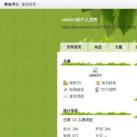
铁血丹心
返回首页
zzh6113的个人空间
https://tiexuedanxin.net/?317127
[收藏]
[复制]
空间首页
动态
主题
头像
zzh6113
收听TA
加为好友
给我留言
打个招呼
发送消息
统计信息
已有
543
人来访过
积分:
284
声望:
284
银两:
675
元宝:
--