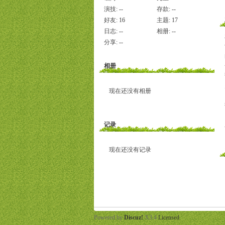
演技:
--
存款:
--
好友:
16
主题:
17
日志:
--
相册:
--
分享:
--
相册
现在还没有相册
记录
现在还没有记录
Powered by
Discuz!
X3.4
Licensed