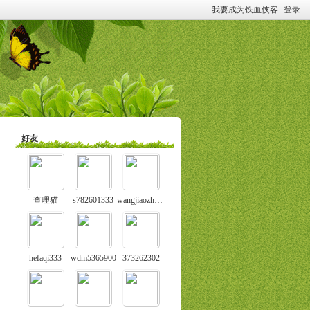
我要成为铁血侠客
登录
好友
查理猫
s782601333
wangjiaozhangke
hefaqi333
wdm5365900
373262302