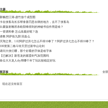
主题
新畅想江湖-虚竹放个成型图
卡在侠客岛长乐帮拿善罚恶令牌的地方，去不了侠客岛
白夏版射雕邪杀欧阳锋得到的神秘书信作用是啥？
一资调和拳 怎么练最好呢？急
请教 阿萨练九阴 回血么
天翔之章。1.02阿萨过洪七怎么不得10拳了？阿萨过洪七怎么不得10拳了？
100资第二格斗转天罡过新华山论剑
请问大侠们哪，那个好看的字体是啥字体
【已解决】新苍龙的紫霞剑气加范围吗
各位大大龙人diy用哪个补丁玩比较稳定好玩
留言板
全
现在还没有留言