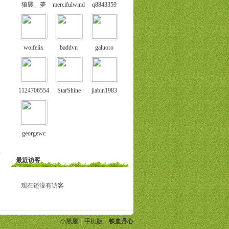
狼襲、夢
mercifulwind
q8843359
woifelix
baddvn
galuoro
1124706554
StarShine
jiabin1983
georgewc
部
最近访客
现在还没有访客
小黑屋
|
手机版
|
铁血丹心