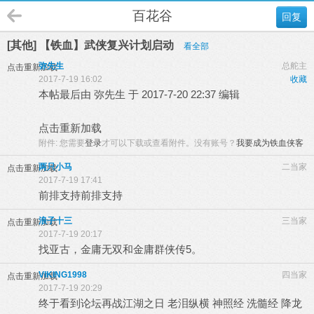
百花谷
回复
[其他] 【铁血】武侠复兴计划启动
看全部
弥先生
总舵主
点击重新加载
2017-7-19 16:02
收藏
本帖最后由 弥先生 于 2017-7-20 22:37 编辑
点击重新加载
附件:
您需要
登录
才可以下载或查看附件。没有账号？
我要成为铁血侠客
两只小马
二当家
点击重新加载
2017-7-19 17:41
前排支持前排支持
浪子十三
三当家
点击重新加载
2017-7-19 20:17
找亚古，金庸无双和金庸群侠传5。
VIKING1998
四当家
点击重新加载
2017-7-19 20:29
终于看到论坛再战江湖之日 老泪纵横 神照经 洗髓经 降龙