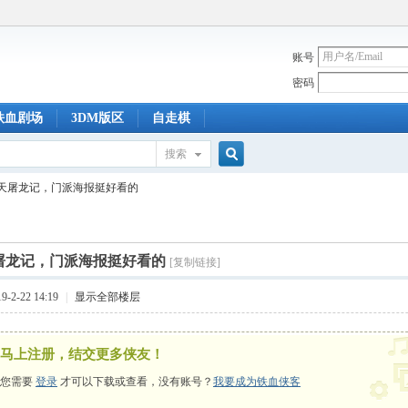
账号
密码
铁血剧场
3DM版区
自走棋
搜索
搜
天屠龙记，门派海报挺好看的
索
屠龙记，门派海报挺好看的
[复制链接]
-2-22 14:19
|
显示全部楼层
马上注册，结交更多侠友！
您需要
登录
才可以下载或查看，没有账号？
我要成为铁血侠客