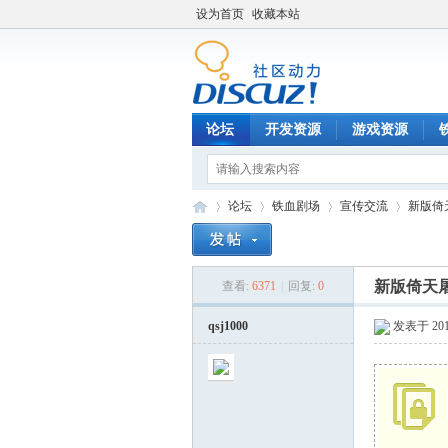
设为首页
收藏本站
论坛
开发资源
游戏资源
论坛
铁血剧场
宣传交流
新版倚
新版倚天
查看:
6371
|
回复:
0
铁
»
›
›
›
qsj1000
发表于 2019