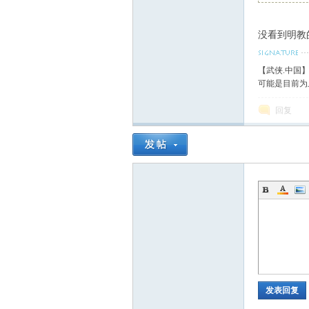
血
没看到明教
【武侠.中国
可能是目前为
回复
丹
发表回复
心