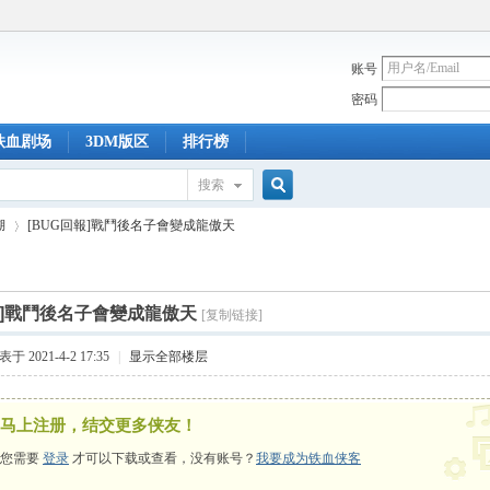
账号
密码
铁血剧场
3DM版区
排行榜
搜索
搜
湖
[BUG回報]戰鬥後名子會變成龍傲天
索
報]戰鬥後名子會變成龍傲天
[复制链接]
›
于 2021-4-2 17:35
|
显示全部楼层
马上注册，结交更多侠友！
您需要
登录
才可以下载或查看，没有账号？
我要成为铁血侠客