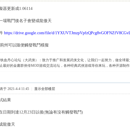
器更新成1.06114
一場戰鬥後名子會變成龍傲天
件
https://drive.google.com/file/d/1YXUVTJmzpVpfzQPcg8vGOFNZfV8CGvL
在荊州可以隨便觸發戰鬥模擬
】铁血丹心论坛（大武侠）：致力于推广和发展武侠文化，让我们一起努力，做全球最
止最好的金庸群侠传MOD游戏交流论坛，各种经典武侠游戏等你来玩，各种开源制
于 2021-4-4 11:45
|
显示全部楼层
試結果
在日期到達12月23日以後(無論有沒有觸發戰鬥)
成龍傲天