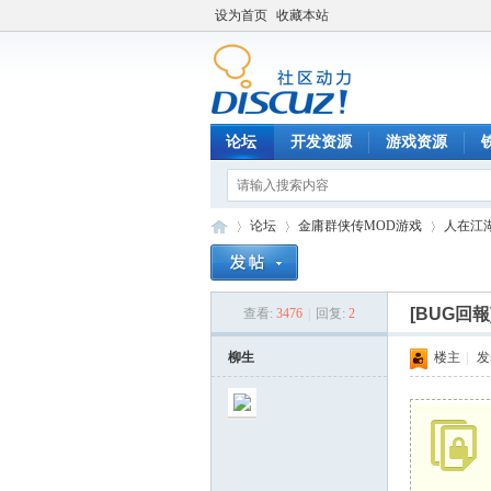
设为首页
收藏本站
论坛
开发资源
游戏资源
论坛
金庸群侠传MOD游戏
人在江
[BUG回
查看:
3476
|
回复:
2
铁
»
›
›
柳生
楼主
|
发表