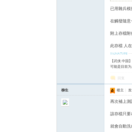
已用雜兵模擬
血
在觸發隨意
附上存檔附
此存檔 人
【武侠.中国
可能是目前为
丹
回复
柳生
楼主
|
发表
再次補上測
該存檔只要
就會自動洗
心