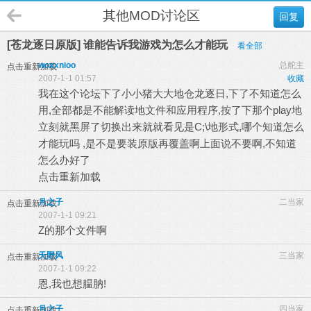
其他MOD讨论区
回复
[苍龙逐日原版] 谁能告诉我游戏为怎么才能玩
看全部
woxxnioo
总舵主
点击重新加载
2007-1-1 01:57
收藏
我在这个论坛下了小小猪大大地仓龙逐日,下了不知道怎么
用,全部都是不能解读地文件和应用程序,按了下那个play地
立刻就黑屏了切换出来就就看见是C;\地形式,哪个知道怎么
才能玩吗
,是不是要装原版再覆盖啊上面说不要啊,不知道
怎么办好了
点击重新加载
月之子
二当家
点击重新加载
2007-1-1 09:21
Z的那个文件啊
天野风
三当家
点击重新加载
2007-1-1 09:22
恩,我也想腽肭!
月之子
四当家
点击重新加载