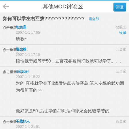
其他MOD讨论区
回复
如何可以学左右互拨??????????????
看全部
红水晶
总舵主
点击重新加载
2007-1-1 17:05
收藏
请教~
飛少爺
二当家
点击重新加载
2007-1-1 17:10
悟性低于或等于50，去百花谷被周打败就可以学了。。。
ciictiger
三当家
点击重新加载
2007-1-1 18:22
对的,直接就学会了!!然后快点去侠客岛,笨人专练的武功因
为很厉害的~~
最好就是50 ,后面学割JJ剑法和降龙会比较辛苦的
不是好人
四当家
点击重新加载
2007-1-1 21:01