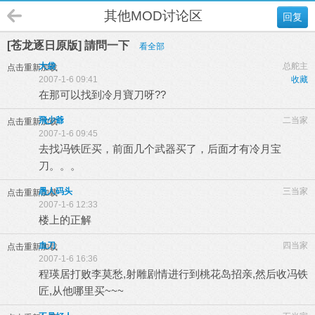
其他MOD讨论区
回复
[苍龙逐日原版] 請問一下
看全部
大袋
总舵主
点击重新加载
2007-1-6 09:41
收藏
在那可以找到冷月寶刀呀??
飛少爺
二当家
点击重新加载
2007-1-6 09:45
去找冯铁匠买，前面几个武器买了，后面才有冷月宝
刀。。。
愚人码头
三当家
点击重新加载
2007-1-6 12:33
楼上的正解
血刀
四当家
点击重新加载
2007-1-6 16:36
程瑛居打败李莫愁,射雕剧情进行到桃花岛招亲,然后收冯铁
匠,从他哪里买~~~