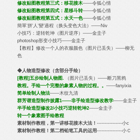
修改贴图教程第三式：移花接木
——令狐心情
修改贴图教程第四式：星移斗转
——令狐心情
修改贴图教程第五式：水天一色
——令狐心情
簡單'拼'人'變'過程（换头变色大法）
——Niv
小技巧：逆转乾坤（图片逆序）
——金圭子
photoshop形变小技巧
——金圭子
【教程】修改一个人的衣服颜色
（图片已丢失）——柳无
色
◆人物造型修改（含部分手绘）
[教程]五步绘制人物图.
（图片已丢失）——断刀黑鸦
教程。手绘一个完整的象素人物的过程。。
——fanyixia
简单绘制人物法
——木纹九清
群芳谱造型制作披露1——非手绘造型修改教学
——金圭子
半手绘造型修改2/小技巧逆转乾坤2
——金圭子
转一个象素图手绘教程
素材制作教程，第一讲移花接木大法！
----------------小c
素材制作教程！第二档铅笔工具的运用
----------------小Ｃ