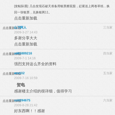
[发帖际遇]:
几合发现石破天准备用银票擦屁股，赶紧送上两卷草纸，换
回一张银票，兑换银两11。
点击重新加载
山下阿人
三当家
点击重新加载
2009-3-27 14:43
多谢分享大大
点击重新加载
a465889216
四当家
点击重新加载
2009-7-1 14:16
强烈支持这么齐全的资料
wtx102
五当家
点击重新加载
2009-7-16 10:59
贺电
感谢楼主介绍的很详细，值得学习
sd4094675
六当家
点击重新加载
2009-8-28 21:42
好东西啊！！感谢