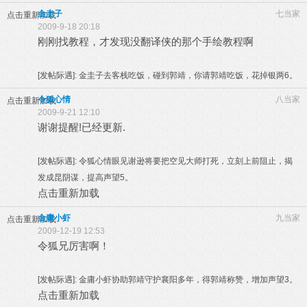
金圭子
七当家
点击重新加载
2009-9-18 20:18
刚刚找教程，才发现没翻译侠的那个手绘教程啊
[发帖际遇]:
金圭子去客栈吃饭，碰到郭靖，你请郭靖吃饭，花掉银两6。
令狐心情
八当家
点击重新加载
2009-9-21 12:10
谢谢提醒!已经更新.
[发帖际遇]:
令狐心情眼见谢逊将要把空见大师打死，立刻上前阻止，揭
发成昆阴谋，提高声望5。
点击重新加载
金庸小虾
九当家
点击重新加载
2009-12-19 12:53
令狐兄厉害啊！
[发帖际遇]:
金庸小虾协助郭靖守护襄阳多年，得郭靖称赞，增加声望3。
点击重新加载