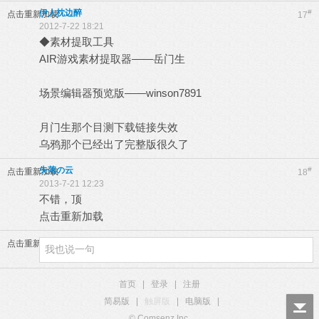
伊人枕边醉
#
点击重新加载
17
2012-7-22 18:21
◆素材提取工具
AIR游戏素材提取器——岳门生
场景编辑器预览版——winson7891
月门生那个目测下载链接失效
乌鸦那个已经出了完整版很久了
失落の云
#
点击重新加载
18
2013-7-21 12:23
不错，顶
点击重新加载
点击重新加载
首页
|
登录
|
注册
简易版
|
触屏版
|
电脑版
|
© Comsenz Inc.