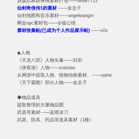
原版武林群俠傳素材打包
——drew7713
仙剑奇侠传1的素材
——金圭子
仙剑地图和音乐素材
——angelwangm
网金npc素材包
——令狐心情
素材收集帖(已成为个人作品展示帖)
——x0x
◆人物
《天龙八部》人物头像
——归邪
《侠客游》人物
——soastao
从网游中提取人物、怪物动画素材。
——xpine
《天下霸图》部分人物
——金圭子
◆物品道具
提取整理的大量物品图
武器等素材
——蓝雨冰刀
武器、防具、药品等道具素材（1楼）