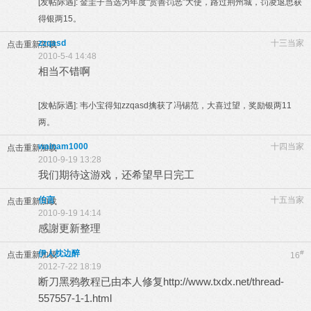
[发帖际遇]:
金圭子当选为年度“赏善罚恶”大使，路过荆州城，罚凌退思获
得银两15。
zzqasd
十三当家
点击重新加载
2010-5-4 14:48
相当不错啊
[发帖际遇]:
韦小宝得知zzqasd擒获了冯锡范，大喜过望，奖励银两11
两。
wainam1000
十四当家
点击重新加载
2010-9-19 13:28
我们期待这游戏，还希望早日完工
伯言
十五当家
点击重新加载
2010-9-19 14:14
感謝更新整理
伊人枕边醉
#
点击重新加载
16
2012-7-22 18:19
断刀黑鸦教程已由本人修复
http://www.txdx.net/thread-
557557-1-1.html