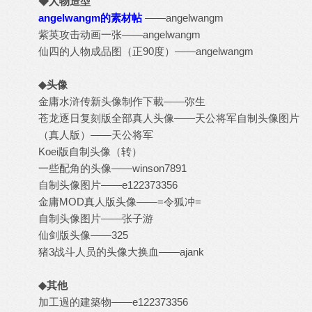
◆人物造型
angelwangm的素材帖
——angelwangm
紫英攻击动画一张
——angelwangm
仙四的人物成品图（正90度）
——angelwangm
◆头像
金庸水浒传新头像制作下載
——弥生
苍龙逐日复刻版全部真人头像
——天公将军
自制头像图片
（真人版）
——天公将军
Koei版自制头像（转）
一些配角的头像
——winson7891
自制头像图片
——e122373356
金庸MOD真人版头像
——=令狐冲=
自制头像图片
——张子游
仙剑版头像
——325
猪3战斗人员的头像大换血
——ajank
◆其他
加工過的建築物
——e122373356