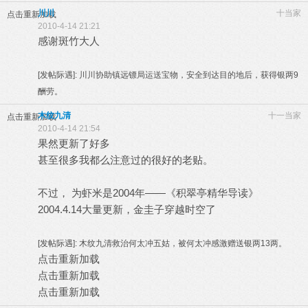
川川
十当家
点击重新加载
2010-4-14 21:21
感谢斑竹大人
[发帖际遇]:
川川协助镇远镖局运送宝物，安全到达目的地后，获得银两9
酬劳。
木纹九清
十一当家
点击重新加载
2010-4-14 21:54
果然更新了好多
甚至很多我都么注意过的很好的老贴。
不过， 为虾米是2004年——《积翠亭精华导读》
2004.4.14大量更新，金圭子穿越时空了
[发帖际遇]:
木纹九清救治何太冲五姑，被何太冲感激赠送银两13两。
点击重新加载
点击重新加载
点击重新加载