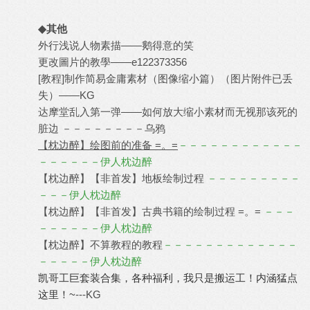
◆其他
外行浅说人物素描
——鹅得意的笑
更改圖片的教學
——e122373356
[教程]制作简易金庸素材（图像缩小篇）
（图片附件已丢
失）——KG
达摩堂乱入第一弹——如何放大缩小素材而无视那该死的
脏边
－－－－－－－－乌鸦
【枕边醉】绘图前的准备 =。=
－－－－－－－－－－－－
－－－－－－伊人枕边醉
【枕边醉】【非首发】地板绘制过程
－－－－－－－－－
－－－伊人枕边醉
【枕边醉】【非首发】古典书籍的绘制过程 =。=
－－－
－－－－－－伊人枕边醉
【枕边醉】不算教程的教程
－－－－－－－－－－－－－
－－－－－伊人枕边醉
凯哥工巨套装合集，各种福利，我只是搬运工！内涵猛点
这里！~
---KG