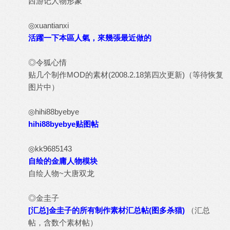
西游记人物形象
◎xuantianxi
活躍一下本區人氣，來幾張最近做的
◎令狐心情
贴几个制作MOD的素材(2008.2.18第四次更新)
（等待恢复
图片中）
◎hihi88byebye
hihi88byebye贴图帖
◎kk9685143
自绘的金庸人物模块
自绘人物~大唐双龙
◎金圭子
[汇总]金圭子的所有制作素材汇总帖(图多杀猫)
（汇总
帖，含数个素材帖）