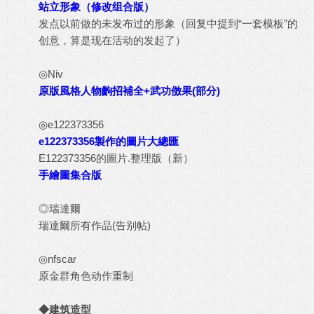
站立形象（修改组合版）
发点以前做的未发布过的形象
（回复中提到“一套模板”的
创意，算是现在活动的发起了）
◎Niv
原版風格人物齣招補全+武功傚果(部分)
◎e122373356
e122373356製作的圖片大總匯
E122373356的圖片.整理版（新）
手繪圖集合版
◎瑞達爾
瑞達爾所有作品(告别帖)
◎nfscar
原金群角色动作重制
◆建筑造型