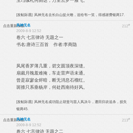
玉珰缄札何由达，万里云罗一雁飞。
[发帖际遇]:
风神无名去长白山捉火蟾，送给韦一笑，得感谢费银两17.
风神无名
#
点击重新加载
212
2009-8-9 12:52
卷六 七言律诗 无题之一
书名:唐诗三百首 作者:李商隐
凤尾香罗薄几重，碧文圆顶夜深缝。
扇裁月魄羞难掩，车走雷声语未通。
曾是寂寥金烬暗，断无消息石榴红。
斑骓只系垂杨岸，何处西南待好风。
[发帖际遇]:
风神无名成功阻止胡斐与苗人凤决斗，遭田归农追杀，损失
银两45.
风神无名
#
点击重新加载
213
2009-8-9 12:52
卷六 七言律诗 无题之二