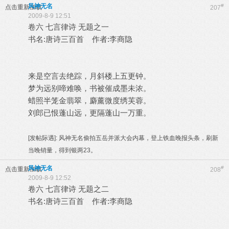
风神无名
#
点击重新加载
207
2009-8-9 12:51
卷六 七言律诗 无题之一
书名:唐诗三百首 作者:李商隐
来是空言去绝踪，月斜楼上五更钟。
梦为远别啼难唤，书被催成墨未浓。
蜡照半笼金翡翠，麝薰微度绣芙蓉。
刘郎已恨蓬山远，更隔蓬山一万重。
[发帖际遇]:
风神无名偷拍五岳并派大会内幕，登上铁血晚报头条，刷新
当晚销量，得到银两23。
风神无名
#
点击重新加载
208
2009-8-9 12:52
卷六 七言律诗 无题之二
书名:唐诗三百首 作者:李商隐