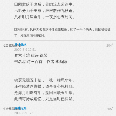
田园寥落干戈后，骨肉流离道路中。
吊影分为千里雁，辞根散作九秋蓬。
共看明月应垂泪，一夜乡心五处同。
[发帖际遇]:
风神无名看到神仙姐姐蜡像，叩了一千个响头，蒲团被磕破
了，发现里面有银两4.
风神无名
#
点击重新加载
204
2009-8-9 12:51
卷六 七言律诗 锦瑟
书名:唐诗三百首 作者:李商隐
锦瑟无端五十弦，一弦一柱思华年。
庄生晓梦迷蝴蝶，望帝春心托杜鹃。
沧海月明珠有泪，蓝田日暖玉生烟。
此情可待成追忆，只是当时已惘然。
风神无名
#
点击重新加载
205
2009-8-9 12:51