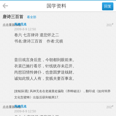
国学资料
回复
唐诗三百首
看全部
风神无名
#
点击重新加载
201
2009-8-9 12:50
卷六 七言律诗 遣悲怀之二
书名:唐诗三百首 作者:元稹
昔日戏言身后意，今朝都到眼前来。
衣裳已施行看尽，针线犹存未忍开。
尚想旧情怜婢仆，也曾因梦送钱财。
诚知此恨人人有，贫贱夫妻百事哀。
[发帖际遇]:
风神无名在老顽童处骗取《养蜂秘法》，翻印成《如何饲养
文化型蜜蜂》出版后获利银两17.
风神无名
#
点击重新加载
202
2009-8-9 12:50