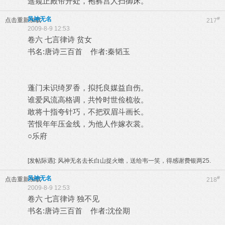
遥窥正殿帘开处，袍裤宫人扫御床。
风神无名
#
点击重新加载
217
2009-8-9 12:53
卷六 七言律诗 贫女
书名:唐诗三百首 作者:秦韬玉
蓬门未识绮罗香，拟托良媒益自伤。
谁爱风流高格调，共怜时世俭梳妆。
敢将十指夸针巧，不把双眉斗画长。
苦恨年年压金线，为他人作嫁衣裳。
○乐府
[发帖际遇]:
风神无名去长白山捉火蟾，送给韦一笑，得感谢费银两25.
风神无名
#
点击重新加载
218
2009-8-9 12:53
卷六 七言律诗 独不见
书名:唐诗三百首 作者:沈佺期