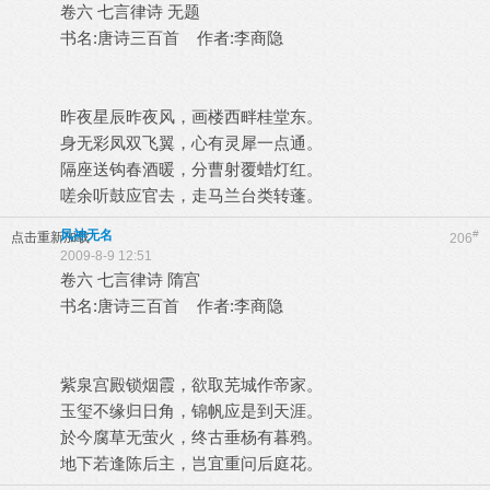
卷六 七言律诗 无题
书名:唐诗三百首 作者:李商隐
昨夜星辰昨夜风，画楼西畔桂堂东。
身无彩凤双飞翼，心有灵犀一点通。
隔座送钩春酒暖，分曹射覆蜡灯红。
嗟余听鼓应官去，走马兰台类转蓬。
风神无名
#
点击重新加载
206
2009-8-9 12:51
卷六 七言律诗 隋宫
书名:唐诗三百首 作者:李商隐
紫泉宫殿锁烟霞，欲取芜城作帝家。
玉玺不缘归日角，锦帆应是到天涯。
於今腐草无萤火，终古垂杨有暮鸦。
地下若逢陈后主，岂宜重问后庭花。