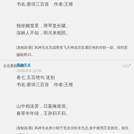
书名:唐诗三百首 作者:王维
独坐幽篁里，弹琴复长啸。
深林人不知，明月来相照。
[发帖际遇]:
风神无名完成赞美飞天神龙洪安通巨侠的对联一副，得到赏
赐银两15。
风神无名
#
点击重新加载
221
2009-8-9 12:55
卷七 五言绝句 送别
书名:唐诗三百首 作者:王维
山中相送罢，日暮掩柴扉。
春草年年绿，王孙归不归。
[发帖际遇]:
风神无名替小昭千里送信给张无忌,途中被周芷若抓住，损失