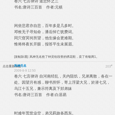
卷六 七言律诗 遣悲怀之三
书名:唐诗三百首 作者:元稹
闲坐悲君亦自悲，百年多是几多时。
邓攸无子寻知命，潘岳悼亡犹费词。
同穴窅冥何所望，他生缘会更难期。
惟将终夜长开眼，报答平生未展眉。
[发帖际遇]:
风神无名抢了钟灵给段誉的绣花鞋，卖了有银两1。
风神无名
#
点击重新加载
203
2009-8-9 12:50
卷六 七言律诗 自河南经乱，关内阻饥，兄弟离散，各在一
处。因望月有感，聊书所怀，寄上浮梁大兄，於潜七兄，
乌江十五兄，兼示符离及下邽弟妹
书名:唐诗三百首 作者:白居易
时难年荒世业空，弟兄羁旅各西东。