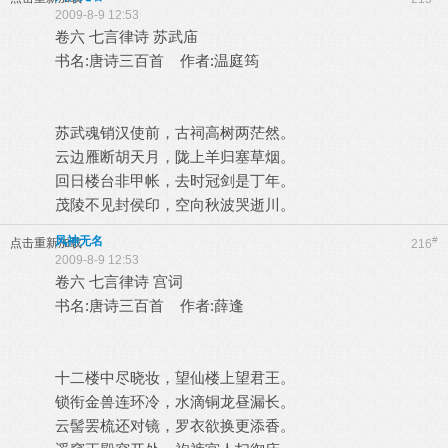
2009-8-9 12:53
卷六 七言律诗 苏武庙
书名:唐诗三百首 作者:温庭筠
苏武魂销汉使前，古祠高树两茫然。
云边雁断胡天月，陇上羊归塞草烟。
回日楼台非甲帐，去时冠剑是丁年。
茂陵不见封侯印，空向秋波哭逝川。
风神无名
#
点击重新加载
216
2009-8-9 12:53
卷六 七言律诗 宫词
书名:唐诗三百首 作者:薛逢
十二楼中尽晓妆，望仙楼上望君王。
锁衔金兽连环冷，水滴铜龙昼漏长。
云髻罢梳还对镜，罗衣欲换更添香。