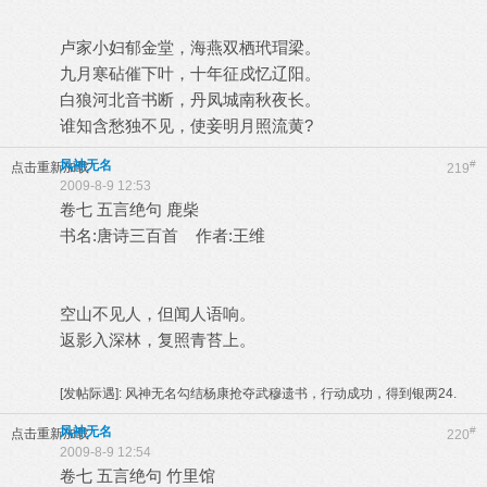
卢家小妇郁金堂，海燕双栖玳瑁梁。
九月寒砧催下叶，十年征戍忆辽阳。
白狼河北音书断，丹凤城南秋夜长。
谁知含愁独不见，使妾明月照流黄?
风神无名
#
点击重新加载
219
2009-8-9 12:53
卷七 五言绝句 鹿柴
书名:唐诗三百首 作者:王维
空山不见人，但闻人语响。
返影入深林，复照青苔上。
[发帖际遇]:
风神无名勾结杨康抢夺武穆遗书，行动成功，得到银两24.
风神无名
#
点击重新加载
220
2009-8-9 12:54
卷七 五言绝句 竹里馆