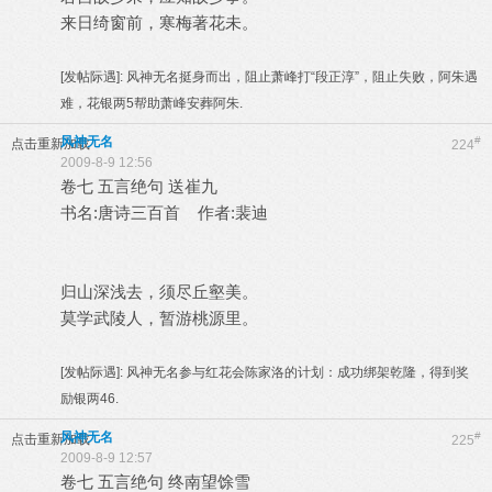
来日绮窗前，寒梅著花未。
[发帖际遇]:
风神无名挺身而出，阻止萧峰打“段正淳”，阻止失败，阿朱遇
难，花银两5帮助萧峰安葬阿朱.
风神无名
#
点击重新加载
224
2009-8-9 12:56
卷七 五言绝句 送崔九
书名:唐诗三百首 作者:裴迪
归山深浅去，须尽丘壑美。
莫学武陵人，暂游桃源里。
[发帖际遇]:
风神无名参与红花会陈家洛的计划：成功绑架乾隆，得到奖
励银两46.
风神无名
#
点击重新加载
225
2009-8-9 12:57
卷七 五言绝句 终南望馀雪