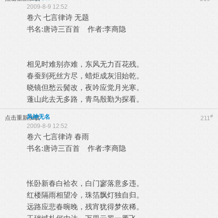
2009-8-9 12:52
卷六 七言律诗 无题
书名:唐诗三百首 作者:李商隐
相见时难别亦难，东风无力百花残。
春蚕到死丝方尽，蜡炬成灰泪始乾。
晓镜但愁云鬓改，夜吟应觉月光寒。
蓬山此去无多路，青鸟殷勤为探看。
风神无名
#
点击重新加载
211
2009-8-9 12:52
卷六 七言律诗 春雨
书名:唐诗三百首 作者:李商隐
怅卧新春白袷衣，白门寥落意多违。
红楼隔雨相望冷，珠箔飘灯独自归。
远路应悲春晼晚，残宵犹得梦依稀。