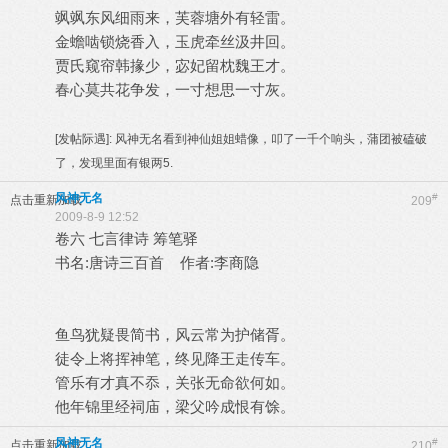
飒飒东风细雨来，芙蓉塘外有轻雷。
金蟾啮锁烧香入，玉虎牵丝汲井回。
贾氏窥帘韩掾少，宓妃留枕魏王才。
春心莫共花争发，一寸想思一寸灰。
[发帖际遇]:
风神无名看到神仙姐姐蜡像，叩了一千个响头，蒲团被磕破
了，发现里面有银两5.
风神无名
#
点击重新加载
209
2009-8-9 12:52
卷六 七言律诗 筹笔驿
书名:唐诗三百首 作者:李商隐
鱼鸟犹疑畏简书，风云常为护储胥。
徒令上将挥神笔，终见降王走传车。
管乐有才真不忝，关张无命欲何如。
他年锦里经祠庙，梁父吟成恨有馀。
风神无名
#
点击重新加载
210