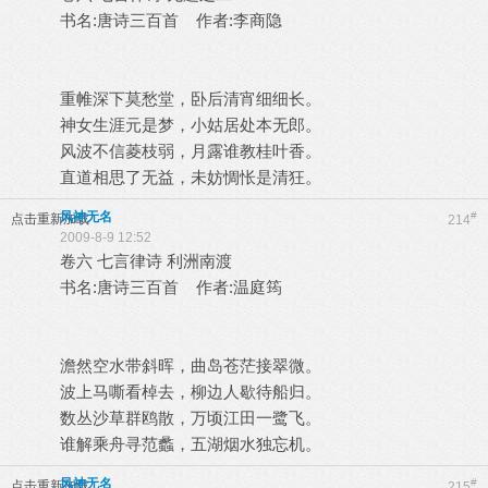
书名:唐诗三百首 作者:李商隐
重帷深下莫愁堂，卧后清宵细细长。
神女生涯元是梦，小姑居处本无郎。
风波不信菱枝弱，月露谁教桂叶香。
直道相思了无益，未妨惆怅是清狂。
风神无名
#
点击重新加载
214
2009-8-9 12:52
卷六 七言律诗 利洲南渡
书名:唐诗三百首 作者:温庭筠
澹然空水带斜晖，曲岛苍茫接翠微。
波上马嘶看棹去，柳边人歇待船归。
数丛沙草群鸥散，万顷江田一鹭飞。
谁解乘舟寻范蠡，五湖烟水独忘机。
风神无名
#
点击重新加载
215