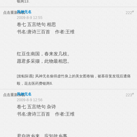
银两13.
风神无名
#
点击重新加载
222
2009-8-9 12:55
卷七 五言绝句 相思
书名:唐诗三百首 作者:王维
红豆生南国，春来发几枝。
愿君多采撷，此物最相思。
[发帖际遇]:
风神无名偷得虚竹身上的美女图卷轴，被慕容复发现后遭痛
殴，花去医药费银两6.
风神无名
#
点击重新加载
223
2009-8-9 12:56
卷七 五言绝句 杂诗
书名:唐诗三百首 作者:王维
君自故乡来，应知故乡事。