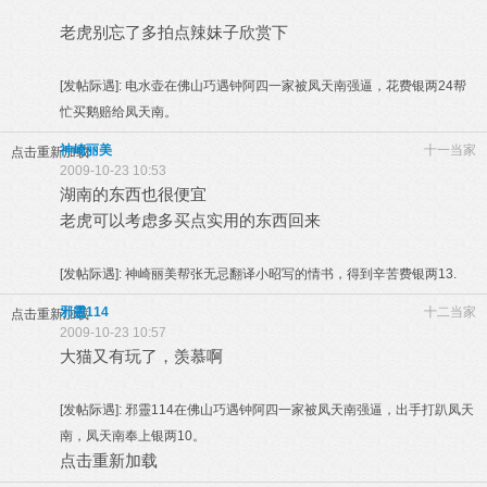
老虎别忘了多拍点辣妹子欣赏下
[发帖际遇]:
电水壶在佛山巧遇钟阿四一家被凤天南强逼，花费银两24帮
忙买鹅赔给凤天南。
神崎丽美
十一当家
点击重新加载
2009-10-23 10:53
湖南的东西也很便宜
老虎可以考虑多买点实用的东西回来
[发帖际遇]:
神崎丽美帮张无忌翻译小昭写的情书，得到辛苦费银两13.
邪靈114
十二当家
点击重新加载
2009-10-23 10:57
大猫又有玩了，羡慕啊
[发帖际遇]:
邪靈114在佛山巧遇钟阿四一家被凤天南强逼，出手打趴凤天
南，凤天南奉上银两10。
点击重新加载