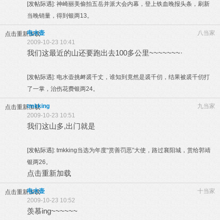
[发帖际遇]:
神崎丽美偷拍五岳并派大会内幕，登上铁血晚报头条，刷新
当晚销量，得到银两13。
电水壶
八当家
点击重新加载
2009-10-23 10:41
我们这最近的山还要跑出去100多公里~~~~~~~·
[发帖际遇]:
电水壶挑衅裘千丈，谁知到竟然是裘千仞，结果被裘千仞打
了一掌，治伤花费银两24。
tmkking
九当家
点击重新加载
2009-10-23 10:51
我们这山多,出门就是
[发帖际遇]:
tmkking当选为年度“赏善罚恶”大使，路过襄阳城，赏给郭靖
银两26。
点击重新加载
电水壶
十当家
点击重新加载
2009-10-23 10:52
羡慕ing~~~~~~