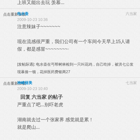
上班又能出去玩 羡慕...
电水壶
六当家
点击重新加载
2009-10-23 10:36
注意辣妹子~~~~~~~
现在流感很严重，我们公司有一个车间今天早上15人请
假，都是感冒~~~~~~~~·
[发帖际遇]:
电水壶在丐帮树林检到一只叫花鸡，自己吃掉，被洪七公发
现暴揍一顿，花掉医药费银两27
神崎丽美
七当家
点击重新加载
2009-10-23 10:40
回复 六当家 的帖子
严重点了吧...别吓老虎
湖南就去过一个张家界 感觉就是累！
就是爬山...