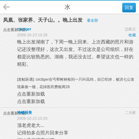
水
回复
凤凰、张家界、天子山。。晚上出发
看全部
ciictiger
总舵主
点击重新加载
2009-10-23 10:28
收藏
晚上出发湖南了，下周一晚上回来。上次西藏的照片和游
记还没整理好，这次又出发。不过这次是公司组织，好在
都是比较熟悉的。湖南，我还没去过。希望这次也一样的
精彩。
[发帖际遇]:
ciictiger在丐帮树林检到一只叫花鸡，自己吃掉，被洪七公发
现暴揍一顿，花掉医药费银两28
点击重新加载
点击重新加载
神崎丽美
二当家
点击重新加载
2009-10-23 10:29
顶老虎老大...
记得拍多点照片回来分享