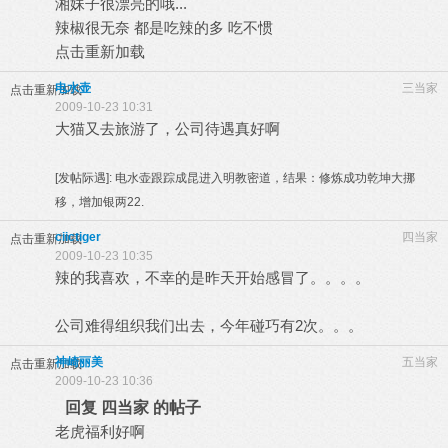
湘妹子很漂亮的哦...
辣椒很无奈
都是吃辣的多 吃不惯
点击重新加载
电水壶
三当家
点击重新加载
2009-10-23 10:31
大猫又去旅游了，公司待遇真好啊
[发帖际遇]:
电水壶跟踪成昆进入明教密道，结果：修炼成功乾坤大挪
移，增加银两22.
ciictiger
四当家
点击重新加载
2009-10-23 10:35
辣的我喜欢，不幸的是昨天开始感冒了。。。。
公司难得组织我们出去，今年碰巧有2次。。。
神崎丽美
五当家
点击重新加载
2009-10-23 10:36
回复 四当家 的帖子
老虎福利好啊