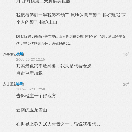
对 那时候第二天脚确实很酸
我记得爬到一半我爬不动了 原地休息等架子 很好玩哦 两
个人的架子 抬你上山
[发帖际遇]:
神崎丽美在华山山谷捡到被令狐冲打落的宝剑，送回给宁女
侠，宁女侠感谢万分，送你银两11.
林风
#
点击重新加载
19
2009-10-23 12:15
其实景色我不敢兴趣，我只是想看老虎
点击重新加载
邱钢
#
点击重新加载
20
2009-10-23 12:58
告诉楼主一个好地方
云南的玉龙雪山
在世界上称为10大奇景之一，话说我很想去