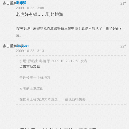
麦兜猪
#
点击重新加载
21
2009-10-23 13:08
老虎好有钱……到处旅游
[发帖际遇]:
麦兜猪竟然敢跟轩辕三光赌博！真是不想活了，输了银两7
两。
ciictiger
#
点击重新加载
22
2009-10-23 13:13
引用: 原帖由
邱钢
于 2009-10-23 12:58 发表
点击重新加载
告诉楼主一个好地方
云南的玉龙雪山
在世界上称为10大奇景之一，话说我很想去