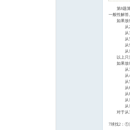
第8题算得
血
一般性解答
如果放射
从2颗球
从3-4
从5-8
从9-16
从17-3
以上只需
如果放射
从3颗球
丹
从4颗球
从5颗球
从6-7
从8-10
从11-1
从16-2
对于从3-
7球找2：①
心