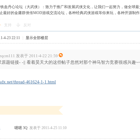
】铁血丹心论坛（大武侠）：致力于推广和发展武侠文化，让我们一起努力，做全球最
止最好的金庸群侠传MOD游戏交流论坛，各种经典武侠游戏等你来玩，各种开源制
支持
反对
-4-23 22:11
|
显示全部楼层
zqcm111 发表于 2011-4-22 21:59
求原题链接- -|| 看着昊天大的这些帖子忽然对那个神马智力竞赛很感兴趣~
xdx.net/thread-461624-1-1.html
嗯嗯 3Q
发表于 2011-4-25 11:10
1