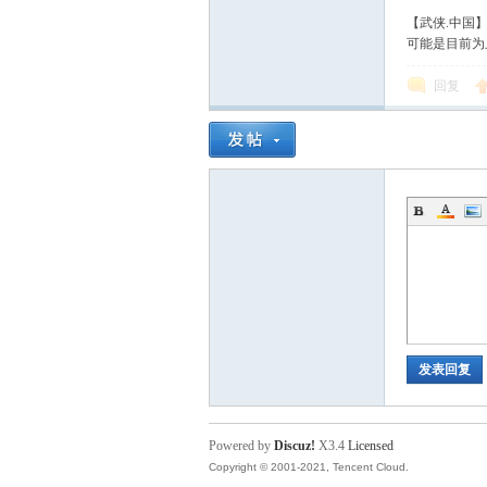
【武侠.中国
可能是目前为
回复
发表回复
Powered by
Discuz!
X3.4
Licensed
Copyright © 2001-2021, Tencent Cloud.