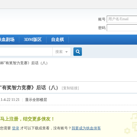
账号
密码
铁血剧场
3DM版区
自走棋
搜索
搜
剑杯”有奖智力竞赛》后话（八）
索
杯”有奖智力竞赛》后话（八）
[复制链接]
-4-22 11:21
|
显示全部楼层
马上注册，结交更多侠友！
您需要
登录
才可以下载或查看，没有账号？
我要成为铁血侠客