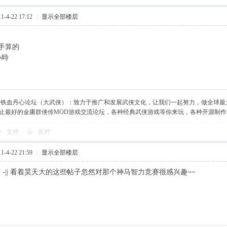
-4-22 17:12
|
显示全部楼层
手算的
小時
】铁血丹心论坛（大武侠）：致力于推广和发展武侠文化，让我们一起努力，做全球最
止最好的金庸群侠传MOD游戏交流论坛，各种经典武侠游戏等你来玩，各种开源制
支持
反对
-4-22 21:59
|
显示全部楼层
 -|| 看着昊天大的这些帖子忽然对那个神马智力竞赛很感兴趣~~