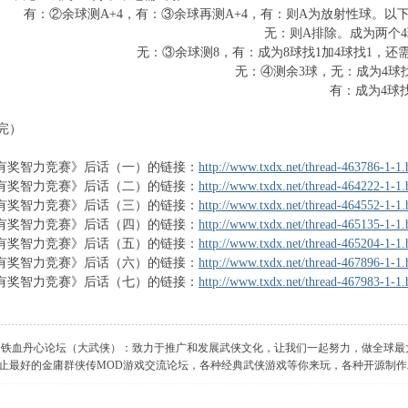
测A+4，有：③余球再测A+4，有：则A为放射性球。以下成为
则A排除。成为两个4球找1，还需2
余球测8，有：成为8球找1加4球找1，还需3+2
④测余3球，无：成为4球找2，还
成为4球找1加3球找1，还需2
完）
”有奖智力竞赛》后话（一）的链接：
http://www.txdx.net/thread-463786-1-1.
”有奖智力竞赛》后话（二）的链接：
http://www.txdx.net/thread-464222-1-1.
”有奖智力竞赛》后话（三）的链接：
http://www.txdx.net/thread-464552-1-1.
”有奖智力竞赛》后话（四）的链接：
http://www.txdx.net/thread-465135-1-1.
”有奖智力竞赛》后话（五）的链接：
http://www.txdx.net/thread-465204-1-1.
”有奖智力竞赛》后话（六）的链接：
http://www.txdx.net/thread-467896-1-1.
”有奖智力竞赛》后话（七）的链接：
http://www.txdx.net/thread-467983-1-1.
】铁血丹心论坛（大武侠）：致力于推广和发展武侠文化，让我们一起努力，做全球最
止最好的金庸群侠传MOD游戏交流论坛，各种经典武侠游戏等你来玩，各种开源制