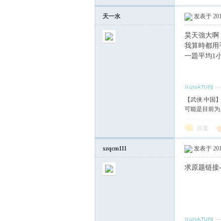
天一水
发表于 2011
昊天強大啊
我算時都用
一題平均1
【武侠.中国
可能是目前为
回复
xzqcm111
发表于 2011
求原题链接-