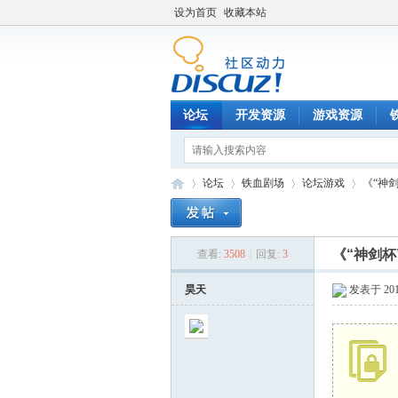
设为首页
收藏本站
论坛
开发资源
游戏资源
论坛
铁血剧场
论坛游戏
《“神
《“神剑
查看:
3508
|
回复:
3
铁
»
›
›
›
昊天
发表于 2011