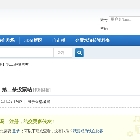
账号
密码
铁血剧场
3DM版区
自走棋
金庸水浒传资料集
搜索
搜
杀】第二杀投票帖
索
】第二杀投票帖
[复制链接]
-11-24 15:02
|
显示全部楼层
马上注册，结交更多侠友！
您需要
登录
才可以下载或查看，没有账号？
我要成为铁血侠客