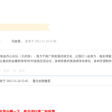
无效票。
发表于 2012-11-24 15:46
少
】铁血丹心论坛（大武侠）：致力于推广和发展武侠文化，让我们一起努力，做全球最
止最好的金庸群侠传MOD游戏交流论坛，各种经典武侠游戏等你来玩，各种开源制
支持
反对
于 2012-11-24 15:45
|
显示全部楼层
。
月英分辨一下，然后进行第二轮投票。