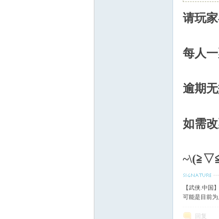
请玩家
血
每人一
逾期无
丹
如需改
~\(≧
【武侠.中国
可能是目前为
回复
心