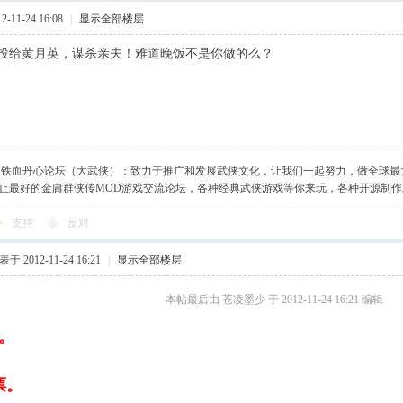
-11-24 16:08
|
显示全部楼层
投给黄月英，谋杀亲夫！难道晚饭不是你做的么？
】铁血丹心论坛（大武侠）：致力于推广和发展武侠文化，让我们一起努力，做全球最
止最好的金庸群侠传MOD游戏交流论坛，各种经典武侠游戏等你来玩，各种开源制
支持
反对
于 2012-11-24 16:21
|
显示全部楼层
本帖最后由 苍凌墨少 于 2012-11-24 16:21 编辑
。
票。