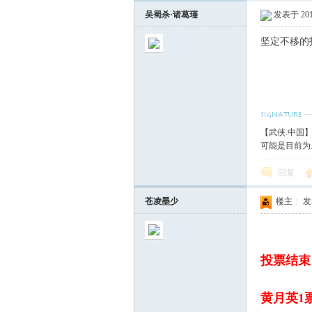
吴蜀杀·诸葛瑾
发表于 2012
坚定不移的
【武侠.中国
可能是目前为
回复
苍凌墨少
楼主
|
发表
投票结束
黄月英1