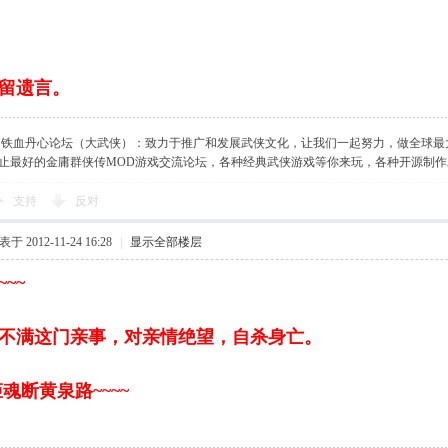
留遗言。
】铁血丹心论坛（大武侠）：致力于推广和发展武侠文化，让我们一起努力，做全球最
止最好的金庸群侠传MOD游戏交流论坛，各种经典武侠游戏等你来玩，各种开源制
支持
反对
于 2012-11-24 16:28
|
显示全部楼层
~~
不满这门亲事，对亲情绝望，自杀身亡。
魂断黄泉路~~~~