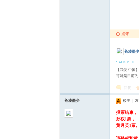
点评
苍凌墨
【武侠.中国
可能是目前为
回复
苍凌墨少
楼主
|
发表
投票结束，
孙权1票，
黄月英1票
请孙权和黄