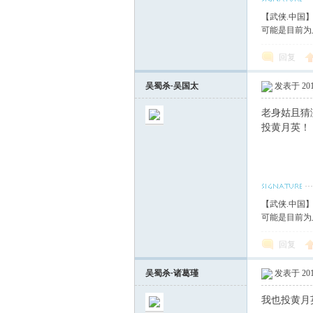
【武侠.中国
可能是目前为
回复
吴蜀杀·吴国太
发表于 2012
老身姑且猜
投黄月英！
【武侠.中国
可能是目前为
回复
吴蜀杀·诸葛瑾
发表于 2012
我也投黄月