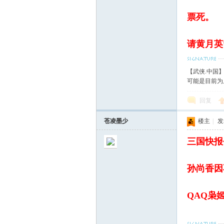
票死。
请黄月英
【武侠.中国
可能是目前为
回复
苍凌墨少
楼主
|
发表
三国快报~
孙尚香因
QAQ枭姬