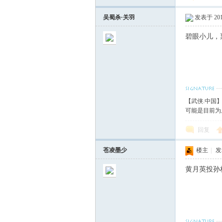
吴蜀杀·关羽
发表于 2012
碧眼小儿，
【武侠.中国
可能是目前为
回复
苍凌墨少
楼主
|
发表
黄月英投孙