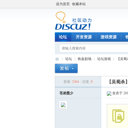
设为首页
收藏本站
论坛
开发资源
游戏资源
论坛
铁血剧场
论坛游戏
【吴蜀
【吴蜀杀
查看:
5564
|
回复:
9
铁
»
›
›
›
苍凌墨少
发表于 2012