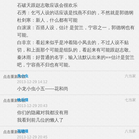
石破天跟赵志敬应该会很欢乐
石秀：乞丐人设的话应该是找燕不归的，不然就是郭德纲
杜剑寒：新人，什么都有可能
白滚滚：百搭人设，估计 是贺兰，宁容之一，郭德纲也有
可能。
白非京：看起来似乎是冲着陆小凤去的，不过人设不贴
切，和上面那个可能是组队的，看起来有可能跟赵志敬。
秦沐雨：好普通的名字，输入法默认出来的==估计是贺兰
吧，宁容燕不归也有可能。
关小虫
六当家
点击重新加载
2013-12-29 14:12
小龙小虫小五——花和尚
铁乐猫
七当家
点击重新加载
2013-12-29 20:43
你们的隐藏对我都没有用
我看到前几位的懒人了
花喵喵
八当家
点击重新加载
2013-12-29 20:45