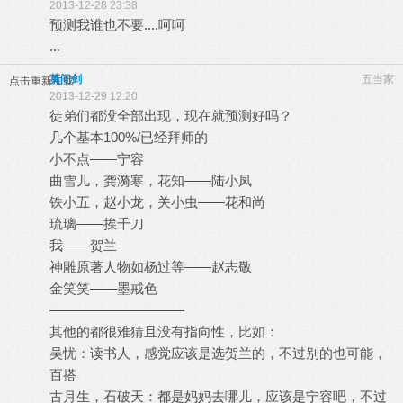
2013-12-28 23:38
预测我谁也不要....呵呵
...
莫问剑
五当家
点击重新加载
2013-12-29 12:20
徒弟们都没全部出现，现在就预测好吗？
几个基本100%/已经拜师的
小不点——宁容
曲雪儿，龚漪寒，花知——陆小凤
铁小五，赵小龙，关小虫——花和尚
琉璃——挨千刀
我——贺兰
神雕原著人物如杨过等——赵志敬
金笑笑——墨戒色
——————————
其他的都很难猜且没有指向性，比如：
吴忧：读书人，感觉应该是选贺兰的，不过别的也可能，
百搭
古月生，石破天：都是妈妈去哪儿，应该是宁容吧，不过