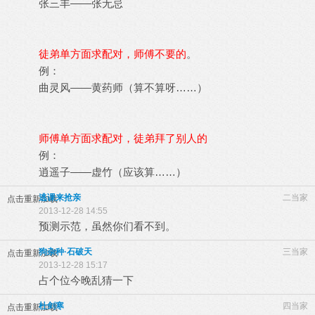
张三丰——张无忌
徒弟单方面求配对，师傅不要的
。
例：
曲灵风——黄药师（算不算呀……）
师傅单方面求配对，徒弟拜了别人的
例：
逍遥子——虚竹（应该算……）
逃课来抢亲
二当家
点击重新加载
2013-12-28 14:55
预测示范，虽然你们看不到。
狗杂种·石破天
三当家
点击重新加载
2013-12-28 15:17
占个位今晚乱猜一下
杜剑寒
四当家
点击重新加载