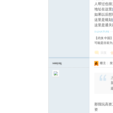
人帮过也很
地址在这里
如果以后想
这里是规划
这里是通关
【武侠.中国
可能是目前为
回复
sonyzq
楼主
|
发表
大
那我玩高资
资