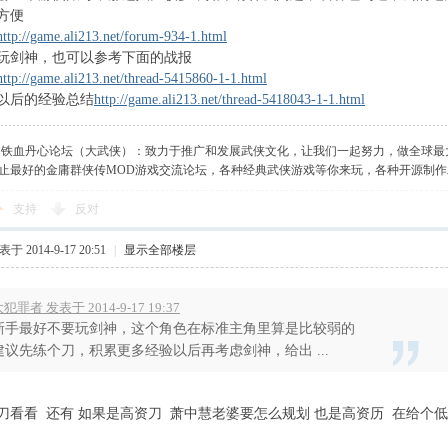
方便
http://game.ali213.net/forum-934-1.html
玩剑神，也可以参考下面的战报
http://game.ali213.net/thread-5415860-1-1.html
以后的经验总结
http://game.ali213.net/thread-5418043-1-1.html
】铁血丹心论坛（大武侠）：致力于推广和发展武侠文化，让我们一起努力，做全球最
止最好的金庸群侠传MOD游戏交流论坛，各种经典武侠游戏等你来玩，各种开源制
支持
反对
于 2014-9-17 20:51
|
显示全部楼层
犯罪者 发表于 2014-9-17 19:37
新手最好不要玩剑神，这个角色在标准主角里算是比较弱的
建议先练个刀，积累更多经验以后再考虑剑神，给出 ...
刀看看 还有 如果是高资刀 萧中慧老婆要怎么规划 也是高资历 在给个