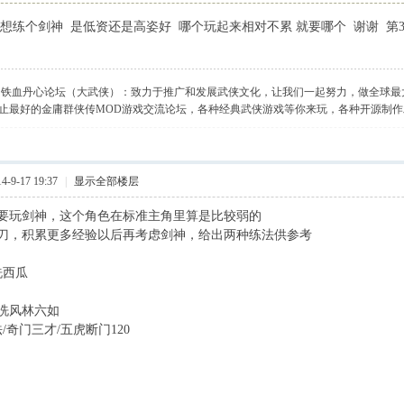
 想练个剑神 是低资还是高姿好 哪个玩起来相对不累 就要哪个 谢谢 第
】铁血丹心论坛（大武侠）：致力于推广和发展武侠文化，让我们一起努力，做全球最
止最好的金庸群侠传MOD游戏交流论坛，各种经典武侠游戏等你来玩，各种开源制
-9-17 19:37
|
显示全部楼层
要玩剑神，这个角色在标准主角里算是比较弱的
刀，积累更多经验以后再考虑剑神，给出两种练法供参考
洗西瓜
0洗风林六如
/奇门三才/五虎断门120