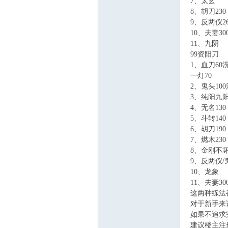
7、太玄
8、胡刀230
9、反两仪26
10、夫妻30
11、九阴
99资阳刀
1、血刀60
一灯70
2、鬼头10
3、纯阳九
4、无名130
5、斗转140
6、胡刀190
7、燃木2
8、金刚不坏/
9、反两仪
10、龙象
11、夫妻30
这两种练法
对于新手来
如果不追求
建议楼主注