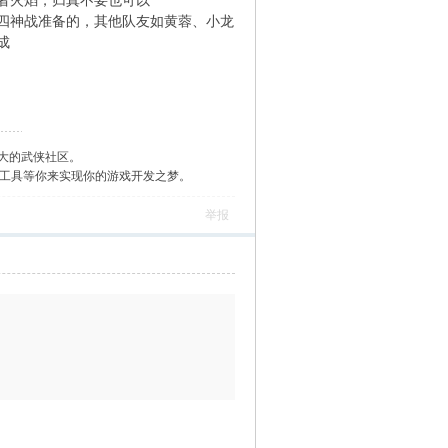
者火焰，归真不要也可以
四神战准备的，其他队友如黄蓉、小龙
成
大的武侠社区。
作工具等你来实现你的游戏开发之梦。
举报