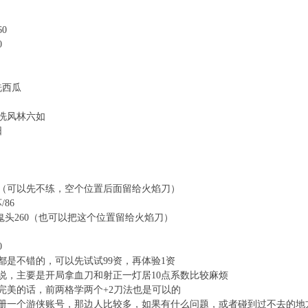
0
0
洗西瓜
0洗风林六如
阳
30（可以先不练，空个位置后面留给火焰刀）
86
/鬼头260（也可以把这个位置留给火焰刀）
0
都是不错的，可以先试试99资，再体验1资
说，主要是开局拿血刀和射正一灯居10点系数比较麻烦
完美的话，前两格学两个+2刀法也是可以的
册一个游侠账号，那边人比较多，如果有什么问题，或者碰到过不去的地