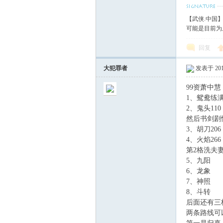
【武侠.中国
可能是目前为
回复
大犯罪者
发表于 2014
99资萧中慧
1、鸳鸯练满
2、鬼头110
然后书剑剧
3、胡刀206
4、火焰266
第2格洗夫
5、九阳
6、龙象
7、神照
8、斗转
后面还有三
两条路线可