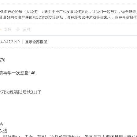
】铁血丹心论坛（大武侠）：致力于推广和发展武侠文化，让我们一起努力，做全球最
止最好的金庸群侠传MOD游戏交流论坛，各种经典武侠游戏等你来玩，各种开源制
支持
反对
-9-17 21:19
|
显示全部楼层
70
情再学一次鸳鸯146
妻刀法练满以后就311了
格
以选