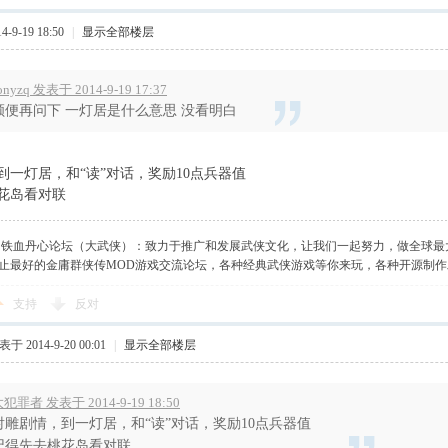
-9-19 18:50
|
显示全部楼层
onyzq 发表于 2014-9-19 17:37
顺便再问下 一灯居是什么意思 没看明白
到一灯居，和“读”对话，奖励10点兵器值
花岛看对联
】铁血丹心论坛（大武侠）：致力于推广和发展武侠文化，让我们一起努力，做全球最
止最好的金庸群侠传MOD游戏交流论坛，各种经典武侠游戏等你来玩，各种开源制
支持
反对
于 2014-9-20 00:01
|
显示全部楼层
犯罪者 发表于 2014-9-19 18:50
射雕剧情，到一灯居，和“读”对话，奖励10点兵器值
记得先去桃花岛看对联