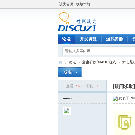
设为首页
收藏本站
论坛
开发资源
游戏资源
论坛
金庸群侠传MOD游戏
新苍龙
[疑问求助
查看:
2927
|
回复:
11
铁
»
›
›
sonyzq
发表于 2014