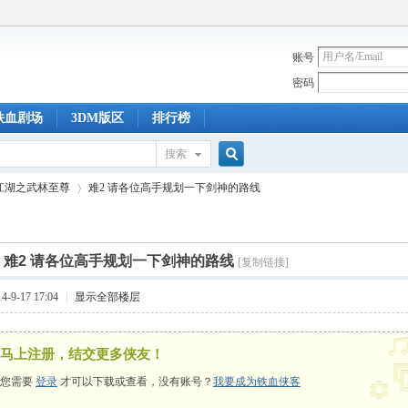
账号
密码
铁血剧场
3DM版区
排行榜
搜索
搜
江湖之武林至尊
难2 请各位高手规划一下剑神的路线
索
]
难2 请各位高手规划一下剑神的路线
[复制链接]
›
-9-17 17:04
|
显示全部楼层
马上注册，结交更多侠友！
您需要
登录
才可以下载或查看，没有账号？
我要成为铁血侠客