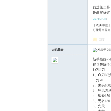
我过第二幕
血
是高资好过
【武侠.中国
可能是目前为
回复
大犯罪者
发表于 2014
新手最好不
丹
建议先练个
1资阴刀
1、血刀60
一灯70
2、鬼头10
3、狂风刀法
4、鸳鸯150
5、无名180
6、先天
心