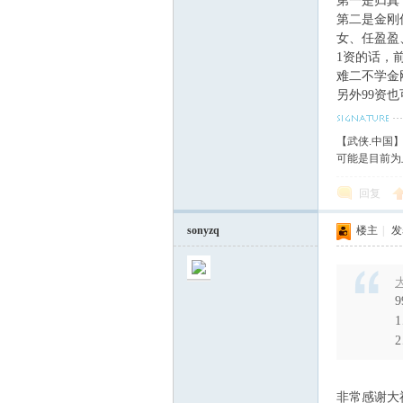
第一是归真
第二是金刚
女、任盈盈
1资的话，
难二不学金
另外99资
【武侠.中国
可能是目前为
回复
sonyzq
楼主
|
发表
大
非常感谢大