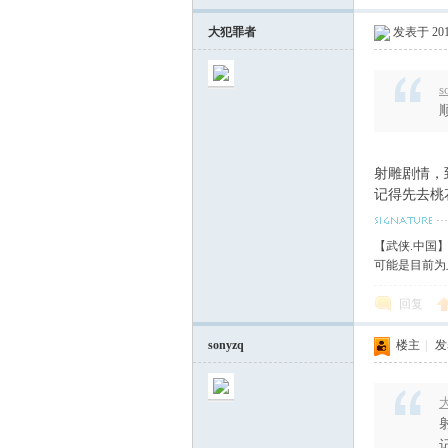
大犯罪者
发表于 2014
s
射雕剧情，
记得先去桃
【武侠.中国
可能是目前为
回复
sonyzq
楼主
|
发表
大