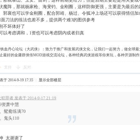
，那就泰山、玉女、苗剑，这样前期更给力，但是后期主要还是用夫妻或
伏魔阵，那就杨家枪、海叟钓、金刚圈，这样防御更强，主要是为最后的
、郭襄也可以学金刚圈，配合郭靖、杨过、令狐冲上场还可以获得情侣加
前面刀法的练法也差不多，提供两个难3的图供参考
刚不坏体好了
也可以考虑调和，1资也可以考虑阴内或者归真
】铁血丹心论坛（大武侠）：致力于推广和发展武侠文化，让我们一起努力，做全球最
止最好的金庸群侠传MOD游戏交流论坛，各种经典武侠游戏等你来玩，各种开源制
支持
反对
于 2014-9-19 17:35
|
显示全部楼层
犯罪者 发表于 2014-9-17 21:19
99资萧中慧
1、鸳鸯练满70
2、鬼头110
神 太谢谢了