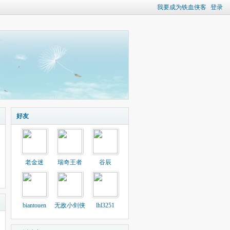
我要成为铁血侠客
登录
好友
老金迷
瑞奇王者
谷辰
biantouen
无敌小剑侠
lhl3251