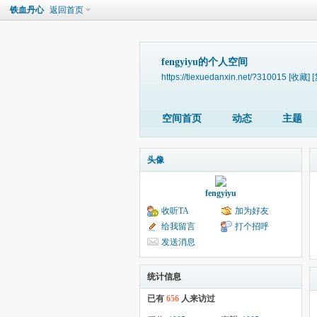
铁血丹心
返回首页
fengyiyu的个人空间
https://tiexuedanxin.net/?310015
[收藏]
空间首页
动态
主题
头像
fengyiyu
收听TA
加为好友
给我留言
打个招呼
发送消息
统计信息
已有
656
人来访过