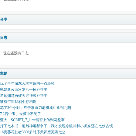
分享
日志
现在还没有日志
主题
玩了半年游戏入坑主角的一点经验
翘楚狄云两次复活干掉乔帮主
逆运翘楚石破天过神级乔帮主
谁有空帮我刷个存档啊
花了3个小时，终于靠血刀老祖成功拿到九阳
7.2石中玉、令狐冲不见了
蓝大，SCRIPT_7_1.rar能否上传到网盘啊
打了七本书，射雕神雕都拿了，我才发现令狐冲和小师妹还在七侠古镇
16资葵花仁者3800多时序天罗磨死洪七公