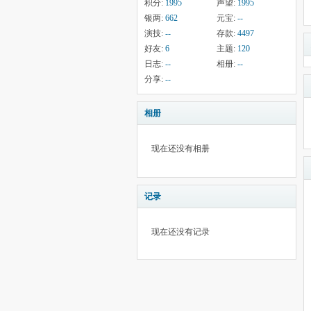
积分:
1995
声望:
1995
银两:
662
元宝:
--
演技:
--
存款:
4497
好友:
6
主题:
120
日志:
--
相册:
--
分享:
--
相册
现在还没有相册
记录
现在还没有记录