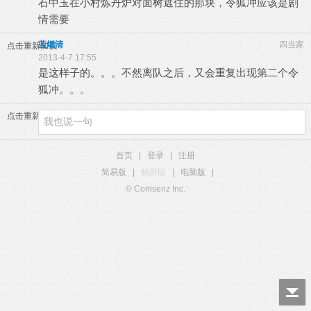
石中玉在小村炼丹炉对面树遮住的那块，令狐冲应该是剧
情需要
蓝烟清
四当家
点击重新加载
2013-4-7 17:55
是这样子的。。。不然离队之后，又会重复出现第二个令
狐冲。。。
点击重新加载
首页
|
登录
|
注册
简易版
|
触屏版
|
电脑版
|
© Comsenz Inc.