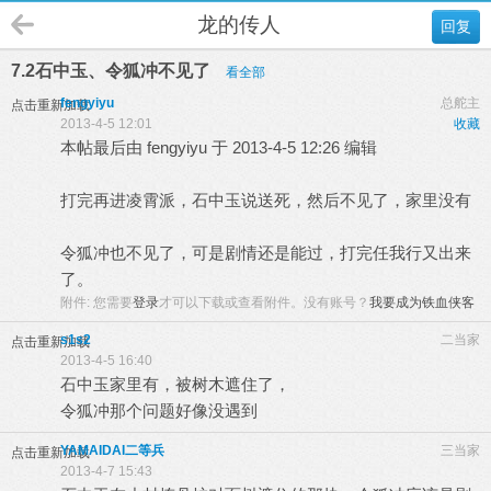
龙的传人
回复
7.2石中玉、令狐冲不见了
看全部
fengyiyu
总舵主
点击重新加载
2013-4-5 12:01
收藏
本帖最后由 fengyiyu 于 2013-4-5 12:26 编辑
打完再进凌霄派，石中玉说送死，然后不见了，家里没有
令狐冲也不见了，可是剧情还是能过，打完任我行又出来
了。
附件:
您需要
登录
才可以下载或查看附件。没有账号？
我要成为铁血侠客
s1s2
二当家
点击重新加载
2013-4-5 16:40
石中玉家里有，被树木遮住了，
令狐冲那个问题好像没遇到
YAMAIDAI二等兵
三当家
点击重新加载
2013-4-7 15:43