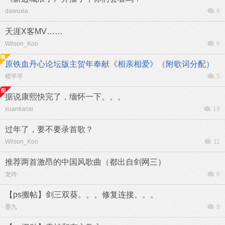
dawuxia
8
天涯X客MV……
Wilson_Koo
6
原铁血丹心论坛版主贺年奉献《相亲相爱》（附歌词分配）
橙芊芊
5
据说康熙快完了，缅怀一下。。。
xuantianxi
19
过年了，要不要录首歌？
Wilson_Koo
11
推荐两首激昂的中国风歌曲（都出自剑网三）
龙吟
6
【ps搬帖】剑三双葵。。。修复连接。。。
墨九
9