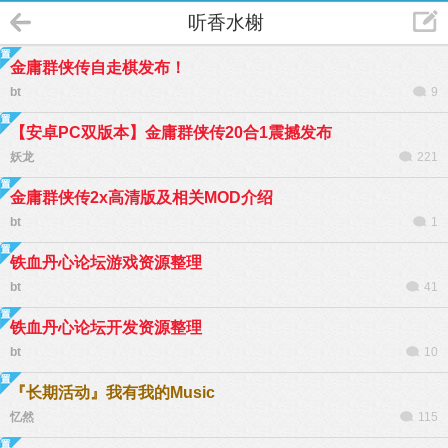
听香水榭
金庸群侠传自走棋发布！
bt
9
【安卓PC双版本】金庸群侠传20合1震撼发布
妖龙
221
金庸群侠传2x高清版及相关MOD介绍
bt
1
铁血丹心论坛游戏资源整理
bt
41
铁血丹心论坛开发资源整理
bt
10
『长期活动』我有我的Music
忆然
115