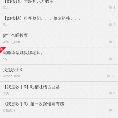
【ps搬贴】青蛇和东方教主
墨九
1
【ps搬帖】排字签们。。。修复链接。。。
墨九
2
贺年合唱投票
Wilson_Koo
0
沉痛悼念姚贝娜老师。
KA
9
我是歌手3
Wilson_Koo
22
【我是歌手3】吐槽吐槽古巨基
非笑
4
《我是歌手3》第一次踢馆赛有感
青狼火花
8