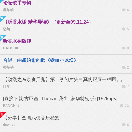
论坛歌手专辑
橙芊芊
6
《听香水榭·精华导读》（更新至09.11.24）
忆然
5
听香水榭版规
BADCHIU
0
合唱一曲超治愈的歌《铁血小论坛》
橙芊芊
2
【动漫之东京食尸鬼】第二季的片头曲真的跟屎一样啊。。
非笑
7
[直接下载]古巨基 - Human 我生 (豪华特别版) [192kbps]
BADCHIU
23
【分享】金庸武侠音乐秘笈
dawuxia
6