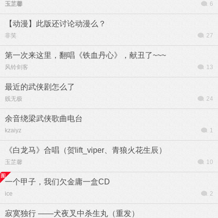
玉芷馨
6
【动漫】此版还讨论动漫么？
非笑
27
第一次来这里，翻唱《铁血丹心》，献丑了~~~
风铃剑客
13
最近的武侠剧怎么了
贱无极
24
余音绕梁武侠歌曲电台
kzaiyz
1
《白龙马》合唱（贺lift_viper、青狼火花生辰）
玉芷馨
10
一个甲子，我们欠金庸一盒CD
ice
2
寂寞独行 ——犬夜叉中杀生丸（重发）