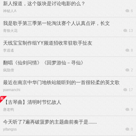
新人报道，这个版块是讨论电影的么？
神秘人A
6
我是歌手第三季第一轮淘汰赛个人认真点评，长文
青狼火花
13
天线宝宝制作组YY频道招收常驻歌手扯友
李逍遙
8
翻唱《仙剑问情》《回梦游仙－寻仙》
疯隐僧
2
最近在南京中华门地铁站能听到的一首很轻柔的英文歌
yuenanchi
17
【古琴曲】清明时节忆故人
唐老鸭
9
今天听了7遍再破菠萝的主题曲前奏于是.......
yifangss
0