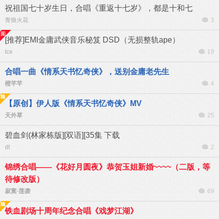
祝祖国七十岁生日，合唱《重返十七岁》，都是十和七
青狼火花
3
[推荐]EMI金庸武侠音乐秘笈 DSD（无损整轨ape）
Ice
19
合唱一曲《情系天书忆奇侠》，送别金庸老先生
橙芊芊
4
【原创】伊人版《情系天书忆奇侠》MV
天外草
25
碧血剑(林家栋版][双语][35集 下载
dt
2
锦绣合唱——《花好月圆夜》恭贺玉姐新婚~~~~（二版，等
待修改版）
寂寞·莲袭
69
铁血剧场十周年纪念合唱《戏梦江湖》