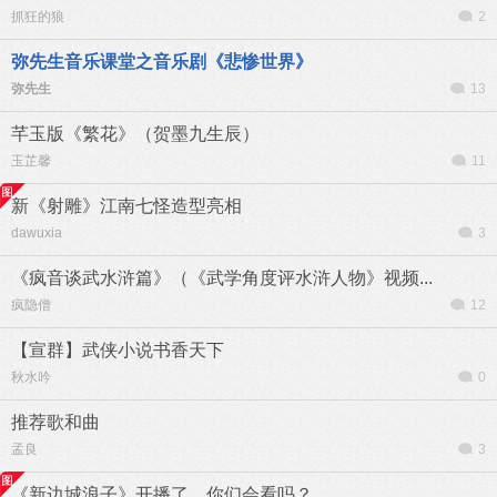
抓狂的狼
2
弥先生音乐课堂之音乐剧《悲惨世界》
弥先生
13
芊玉版《繁花》（贺墨九生辰）
玉芷馨
11
新《射雕》江南七怪造型亮相
dawuxia
3
《疯音谈武水浒篇》（《武学角度评水浒人物》视频...
疯隐僧
12
【宣群】武侠小说书香天下
秋水吟
0
推荐歌和曲
孟良
3
《新边城浪子》开播了，你们会看吗？