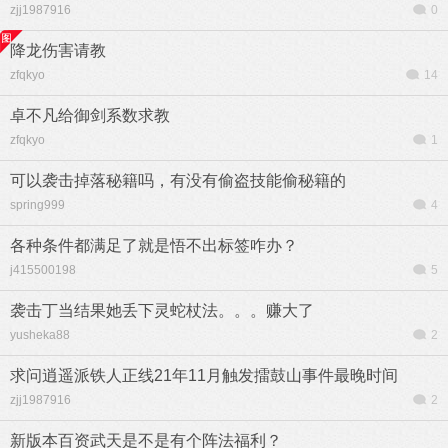
zjj1987916
0
降龙伤害请教
zfqkyo
14
卓不凡给御剑系数求教
zfqkyo
1
可以袭击掉落秘籍吗，有没有偷盗技能偷秘籍的
spring999
4
各种条件都满足了就是悟不出标签咋办？
j415500198
5
袭击丁当结果她丢下灵蛇杖法。。。赚大了
yusheka88
2
求问逍遥派铁人正线21年11月触发擂鼓山事件最晚时间
zjj1987916
2
新版本百资武天是不是有个阵法福利？