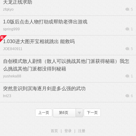
天龙正线求助
zfqkyo
5
1.0版后点击人物打劫或帮助老弹出游戏
spring999
1
1.030进大图开宝相就跳出 能救吗
JOE840911
5
自创模式散人剧情（散人可以挑战其他门派获得秘籍）我怎
么挑战其他门派都没得到秘籍
yusheka88
1
突然意识到溟海逐月剑是多么强的武功
tnt23
6
上一页
第6页
下一页
首页
|
登录
|
注册