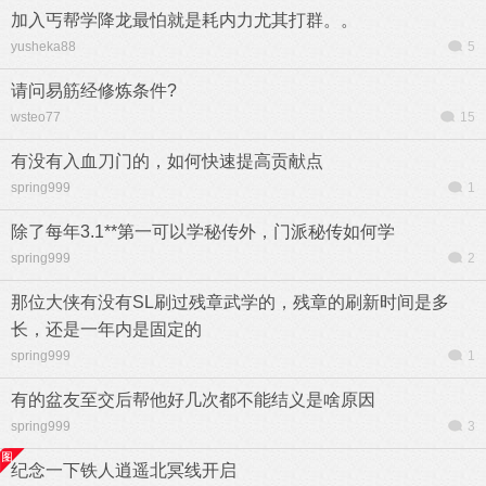
加入丐帮学降龙最怕就是耗内力尤其打群。。
yusheka88
5
请问易筋经修炼条件?
wsteo77
15
有没有入血刀门的，如何快速提高贡献点
spring999
1
除了每年3.1**第一可以学秘传外，门派秘传如何学
spring999
2
那位大侠有没有SL刷过残章武学的，残章的刷新时间是多
长，还是一年内是固定的
spring999
1
有的盆友至交后帮他好几次都不能结义是啥原因
spring999
3
纪念一下铁人逍遥北冥线开启