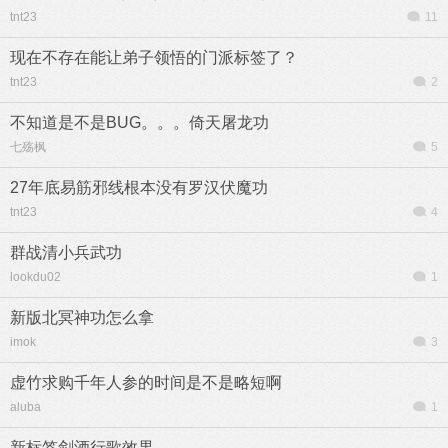
tnt23
11
现在不存在能让弟子领悟的门派标签了？
tnt23
2
不知道是不是BUG。。。倚天屠龙功
七殇枫
5
27年底易筋邪线根本没有罗汉伏魔功
tnt23
4
群战清小兵武功
lookdu02
1
新版北冥神功怎么拿
imok
3
虚竹求购千年人参的时间是不是略短啊
aluba
1
新标签剑酒行歌效果