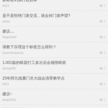
tnt23
3
是不是拒绝门派交流，就会掉门派声望?
aluba
3
建议....
Negroland
0
请教下乐理这个标签怎么得到？
huanmengxuwu
0
1.001版的暗器打工多次后会领悟暗箭
spring999
3
25年阿九线雁门关大战会清零教学点
tnt23
0
建议~
tangch001
2