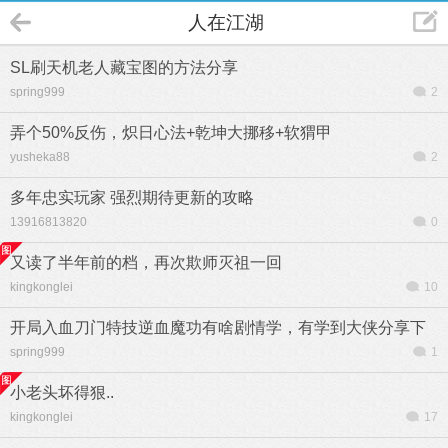
人在江湖
SL刷天机老人藏宝图的方法分享
spring999
2
弄个50%反伤，炽日心法+乾坤大挪移+软猬甲
yusheka88
2
多年忠实玩家 强烈期待更新的攻略
13916813820
0
又读了半年前的档，再次欺师灭祖一回
kingkonglei
10
开局入血刀门特技逆血魔功有啥剧情学，有学到大侠分享下
spring999
1
小老头坏得狠..
kingkonglei
17