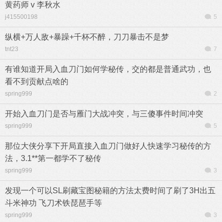
黄药师 v 李秋水
j415500198
5
纵横+万人敌+暴躁+千杯不醉，刀刀暴击不是梦
tnt23
7
有谁知道开局入血刀门如何学秘传，交的都是普通武功，也
看不到贡献点啥的
spring999
2
开始入血刀门是否与雁门大战冲突，与三傻事件时间冲突
spring999
5
那位大侠分享下开局直接入血刀门做好人快速学习秘传的方
法，3.1**第一都学不了秘传
spring999
3
发现一个可以SL刷藏宝图秘籍的方法太费时间了刷了3H出五
斗米神功 飞刀术铁琵琶手等
spring999
3