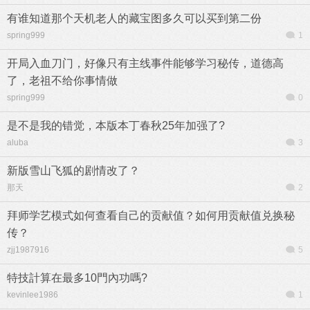
有谁知道那个天机老人的藏宝图多久可以买到第二份
spring999
1
开局入血刀门，好像只有主线事件能够学习秘传，道德高
了，老祖不给你事情做
spring999
0
是不是我的错觉，本版本丁春秋25年加强了?
aluba
3
新版雪山飞狐的剧情改了？
那天
2
拜师学艺模式如何查看自己的贡献值？如何用贡献值兑换秘
传？
zjj1987916
5
特技計算在最多10門內功嗎?
kevinlee1986
1