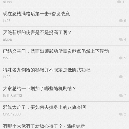
aluba
11
现在怒槽满格后第一击+奋发战意
tnt23
6
灭绝新版的伤害是不是提高了啊？
aluba
4
已结义掌门，然而出师武功所需贡献点仍然上下浮动
tnt23
5
特殊名九剑给的秘籍并不限定是低阶武功吧
tnt23
1
大家总结一下增加了哪些随机剧情？
铁血大旗门2
7
邪线太难了，要如何去掉身上的八旗令啊
funfun2008
2
有哪个大佬有了新版心得了？ - 陆续更新