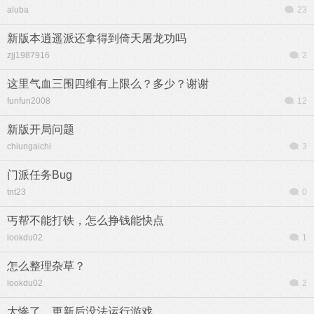
aluba
23
新版本逍遥派还拿得到倚天屠龙功吗
zjj1987916
2
这里气血三围四维有上限么？多少？谢谢
funfun2008
12
新版开局问题
chiungaichi
3
门派任务Bug
tnt23
0
丐帮不能打铁，怎么挣钱能快点
lookdu02
1
怎么整理杂草？
lookdu02
2
太惨了，更新后没法运行游戏