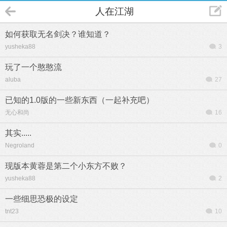
人在江湖
如何获取无名剑决？谁知道？
yusheka88
3
玩了一个憨憨流
aluba
27
已知的1.0版的一些新东西（一起补充吧）
无心和尚
16
其实.....
Negroland
0
现版本黄蓉是第二个小东方不败？
yusheka88
2
一些细思恐极的设定
tnt23
10