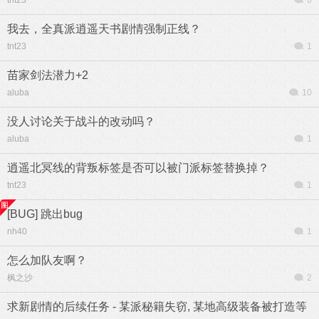
tnt23
6
我去，全真派逍遥天书剧情强制正线？
tnt23
1
苗家剑法潜力+2
aluba
10
没人讨论关于战斗的改动吗？
aluba
1
逍遥北冥线的背叛标签是否可以被门派标签替换掉？
tnt23
1
[BUG] 跳出bug
nh40
1
怎么加队友啊？
枫之沙
2
求新剧情的后续任务 - 某派秘籍失窃, 某地高级装备被打造等