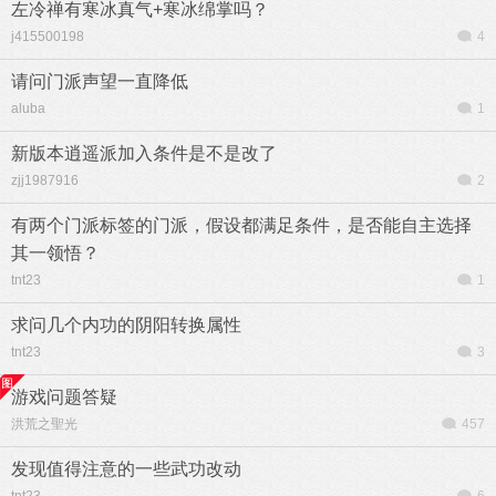
左冷禅有寒冰真气+寒冰绵掌吗？
j415500198
4
请问门派声望一直降低
aluba
1
新版本逍遥派加入条件是不是改了
zjj1987916
2
有两个门派标签的门派，假设都满足条件，是否能自主选择
其一领悟？
tnt23
1
求问几个内功的阴阳转换属性
tnt23
3
游戏问题答疑
洪荒之聖光
457
发现值得注意的一些武功改动