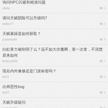
询问NPC闪避和精准问题
aluba
3
请问天赋阴险可以升级吗?
wsteo77
0
天赋暴躁是如何获取？
yusheka88
4
白虹掌力被削弱了么？远不如大伏魔啊，第一次拿，不清楚
原来如何
funfun2008
7
现在内外兼修还是门派标签吗？
tnt23
0
出师恶性bug
tnt23
4
天赋升级疑问