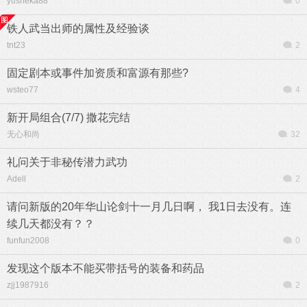
yusheka88
0
铁人武当出师的属性及经验谈
tnt23
2
固定剧本或事件加资质和富源有那些?
wsteo77
4
新开局组合(7/7) 撒花完结
无心和尚
32
礼问关于非秘传潜力武功
Adell
2
请问新版的20年华山论剑十一月几日啊， 我1日去没有。连
续几天都没有？？
funfun2008
0
发现这个版本不能买带括号的装备和药品
zjj1987916
2