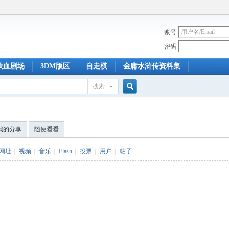
账号
密码
铁血剧场
3DM版区
自走棋
金庸水浒传资料集
搜索
搜
我的分享
随便看看
索
网址
|
视频
|
音乐
|
Flash
|
投票
|
用户
|
帖子