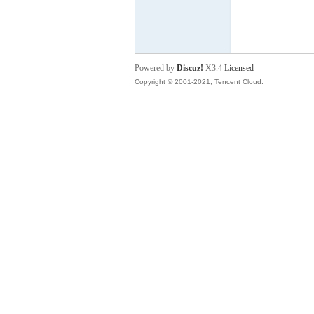
血
Powered by
Discuz!
X3.4
Licensed
Copyright © 2001-2021, Tencent Cloud.
丹
心