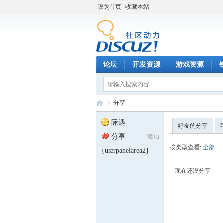
设为首页
收藏本站
论坛
开发资源
游戏资源
分享
际遇
好友的分享
分享
添加
铁
›
按类型查看:
全部
|
{userpanelarea2}
现在还没分享