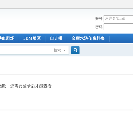
账号
密码
铁血剧场
3DM版区
自走棋
金庸水浒传资料集
搜索
搜
索
抱歉，您需要登录后才能查看