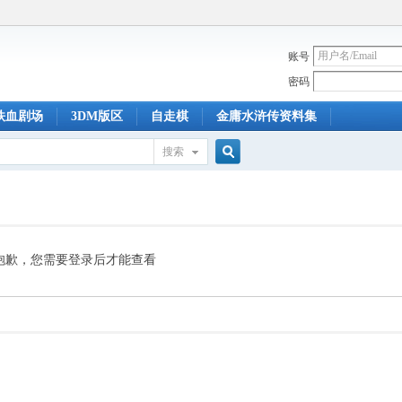
账号
密码
铁血剧场
3DM版区
自走棋
金庸水浒传资料集
搜索
搜
索
抱歉，您需要登录后才能查看