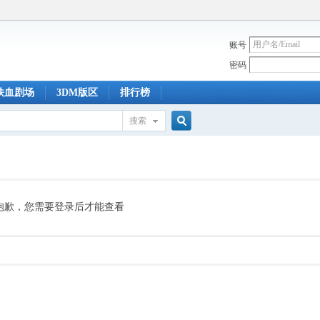
账号
密码
铁血剧场
3DM版区
排行榜
搜索
搜
索
抱歉，您需要登录后才能查看