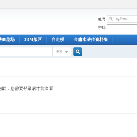
账号
密码
铁血剧场
3DM版区
自走棋
金庸水浒传资料集
搜索
搜
索
抱歉，您需要登录后才能查看