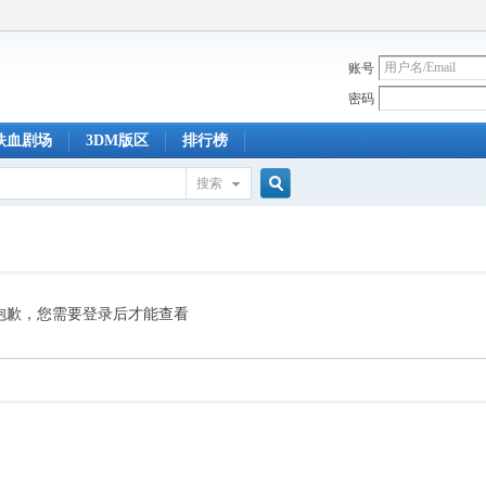
账号
密码
铁血剧场
3DM版区
排行榜
搜索
搜
索
抱歉，您需要登录后才能查看