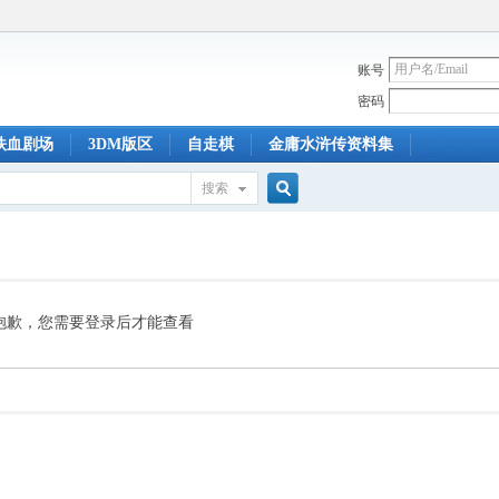
账号
密码
铁血剧场
3DM版区
自走棋
金庸水浒传资料集
搜索
搜
索
抱歉，您需要登录后才能查看