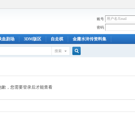
账号
密码
铁血剧场
3DM版区
自走棋
金庸水浒传资料集
搜索
搜
索
抱歉，您需要登录后才能查看