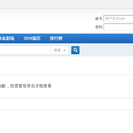
账号
密码
铁血剧场
3DM版区
排行榜
搜索
搜
索
抱歉，您需要登录后才能查看