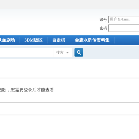
账号
密码
铁血剧场
3DM版区
自走棋
金庸水浒传资料集
搜索
搜
索
抱歉，您需要登录后才能查看