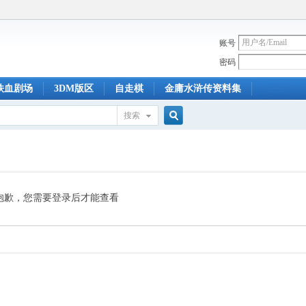
账号
密码
铁血剧场
3DM版区
自走棋
金庸水浒传资料集
搜索
搜
索
抱歉，您需要登录后才能查看