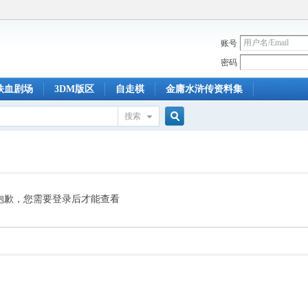
账号
密码
铁血剧场
3DM版区
自走棋
金庸水浒传资料集
搜索
搜
索
抱歉，您需要登录后才能查看