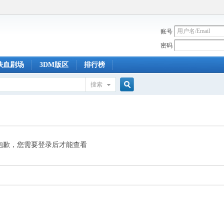
账号
密码
铁血剧场
3DM版区
排行榜
搜索
搜
索
抱歉，您需要登录后才能查看