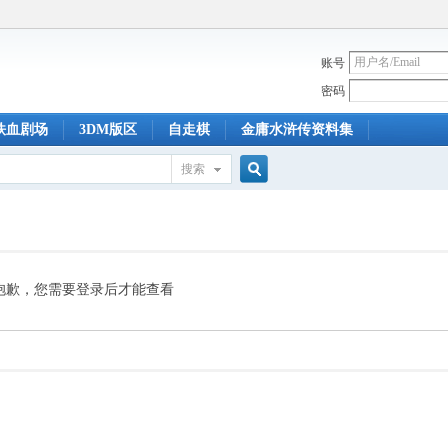
账号
密码
铁血剧场
3DM版区
自走棋
金庸水浒传资料集
搜索
搜
索
抱歉，您需要登录后才能查看