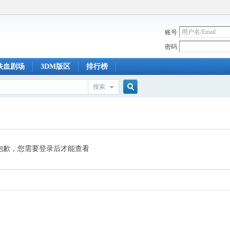
账号
密码
铁血剧场
3DM版区
排行榜
搜索
搜
索
抱歉，您需要登录后才能查看