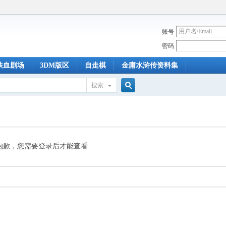
账号
密码
铁血剧场
3DM版区
自走棋
金庸水浒传资料集
搜索
搜
索
抱歉，您需要登录后才能查看