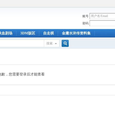
账号
密码
铁血剧场
3DM版区
自走棋
金庸水浒传资料集
搜索
搜
索
抱歉，您需要登录后才能查看