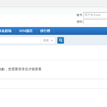
账号
密码
铁血剧场
3DM版区
排行榜
搜索
搜
索
抱歉，您需要登录后才能查看