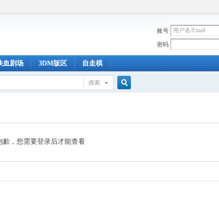
账号
密码
铁血剧场
3DM版区
自走棋
搜索
搜
索
抱歉，您需要登录后才能查看