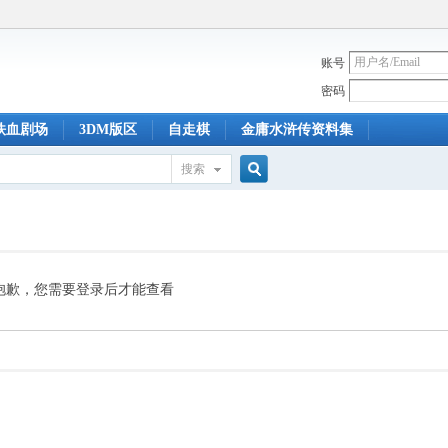
账号
密码
铁血剧场
3DM版区
自走棋
金庸水浒传资料集
搜索
搜
索
抱歉，您需要登录后才能查看