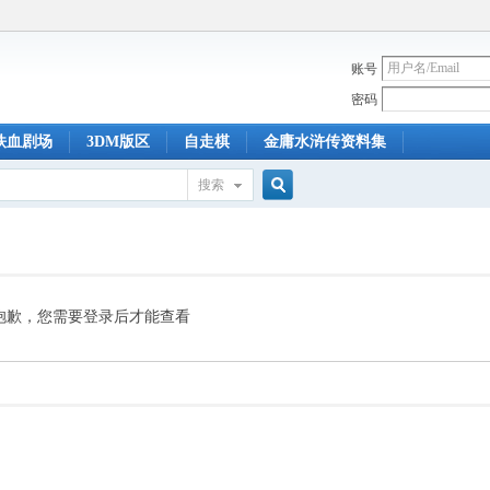
账号
密码
铁血剧场
3DM版区
自走棋
金庸水浒传资料集
搜索
搜
索
抱歉，您需要登录后才能查看