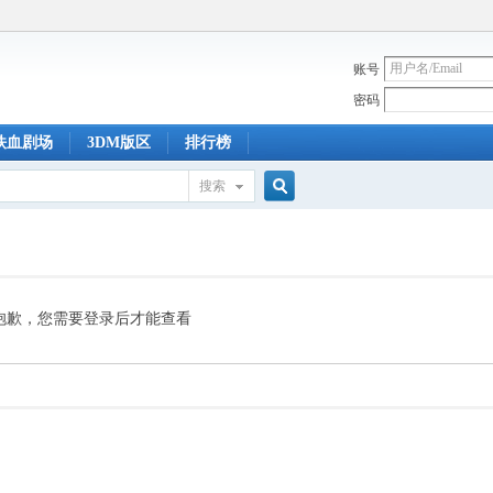
账号
密码
铁血剧场
3DM版区
排行榜
搜索
搜
索
抱歉，您需要登录后才能查看