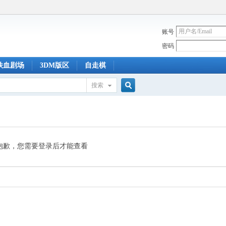
账号
密码
铁血剧场
3DM版区
自走棋
搜索
搜
索
抱歉，您需要登录后才能查看