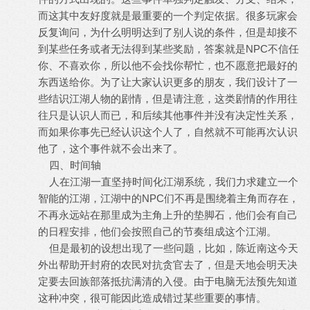
而这其中友好度就是最重要的一个判定依据。很多玩家会
反复询问，为什么明明达到了别人说的条件，但是却接不
到某些任务或者无法得到某些奖励，答案就是NPC不信任
你、不喜欢你，所以他不会找你帮忙，也不愿意把最好的
东西送给你。为了让大家认识更多的朋友，我们设计了一
些结识江湖人物的剧情，但是请注意，这类剧情的作用往
往只是认识人而已，和后续其他事件并没有决定性关系，
而如果你事先已经认识这个人了，自然就不可能再次认识
他了，这个事件就不会出来了。
四、时间轴
人在江湖一直坚持时间化江湖系统，我们力求建立一个
智能的江湖，江湖中的NPC们不再是围绕着主角而存在，
不再永远站在那里成为主角上升的垫脚石，他们会有自己
的日程安排，他们会按照自己的节奏组成这个江湖。
但是最初的设想出现了一些问题，比如，陈近南这今天
外出帮助开封府的农民对抗贪官去了，但是天地会明天决
定要去回族部落抵抗满清的入侵。由于电脑无法预先知道
这种冲突，很可能因此造成错过某些重要的事情。