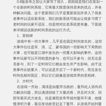
0.8版发布之前让大家等了很久，原因就是我们在策划一
个全新的时间系统，它将最大限度保持原来的优点，并各
种解决问题。这个更新我们几乎是重新策划并录入了很多
老事件以适应新系统，我们的新系统可能会让很多习惯了
老时间的玩家不适应，但是绝对比老系统更有趣。下面就
来详细说说新的时间系统的运行方式。
1、里程碑
游戏中有一些大事件，几乎是在固定时间发生的，这些
大事件往往是宋、清、辽、蒙等国的一些影响天下局势的
大事，也可能是江湖中发生的一些重大影响的事件。这些
事件玩家可以不同程度的参与，也可以不参与，但无论是
否参与，到了一定时间它们都会发生并产生影响。由于这
类事件比较重大，可以说是开启了一个新时代，而且发生
时间也相对固定，所以它们就像是游戏世界的里程碑。
2、大时代
在游戏一开始，满清是由鳌拜当政的，鳌拜此人崇尚武
力解决问题，所以满清招收了大量武将，并且对大宋、回
部等展开武力攻击。但是康熙皇帝早就对鳌拜不满，他慢
慢潜积力量，最后发动政变赶走了鳌拜。从游戏开始到鳌