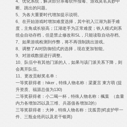
4、优化系统，解决部分杀毒软件报毒、游戏莫名其妙中
断、跳出的问题。
5、为各大重要时代增加提示说明。
6、在开始游戏时增加难度选择，其中初入江湖为新手难
度，主角成长较高；江湖老手为正常难度；铁人模式则系
统会自动存档，但是禁止修改和SL，只能读取自动存档。
7、如果游戏检测到作弊，将不再强制跳出游戏。
8、调整了AI对防御招式的选择，现在更加智能。
9、对游戏数据进行调整。
10、队伍中有其他门派的人，如果与该门派关系下降，则
会离开队伍。
11、更改贡献奖名单：
一等奖获得者：hiker，特殊人物名称：梁夏言 東方萌 (提
升资质、福源总值为130)
二等奖获得者：小二喝一杯，特殊人物名称：楓葉 （血量
内力各增加25以及三维、兵器值各增加2的）
三等奖获得者：大神，特殊人物名称：沈孤雲(鳄皮护甲一
件、三瓶金疮药以及若干银两)