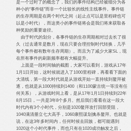
是一个过时了的概念了，我们的事件结构已经被细分为各
种小的“事件链”而非一个比较长的线性主线事件。事件链
的生存周期是在两个时代之间（起止点可以是里程碑也可
以是小时代），而这类小的事件链将会是我们将来获取各
种奖励的重要途径。
由于时代的划分，各事件链的生存周期相对过去长了很
久（过去通常是数月，现在只要合理控制时代转换，几乎
每个事件都有数年生存周期）。而且为了减少大家SL，现
在所有事件的刷新频率都有大幅提升。
上面是一段时间轴的截图，大家可以看到，游戏从17年
1月1日开始，这时候就进入了1000里程碑，再看看下面的
大清线，第一段大时代就是从游戏开始一直持续到鳌拜被
逐，也就是从1000持续到1400（和1100蒙古统一等没有任
何关系），从游戏时间上看，是从17年1月1日持续到22年
8月15日，一共是3年8个多月。然后我们看看在这一段大
时代内有3个小时代，分别是1020鳌拜攻打回部受阻，
1040满清册立七大高手，1060康熙谋划擒杀鳌拜。也就是
说，在这3年多时间内，任何时候去回族，都可能遇到
1020这个小时代事件，而也只有在1020成功触发之后，