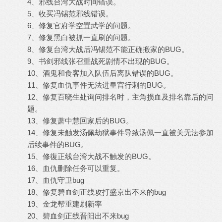
4、邪线台湾大战时间错误。
5、收买冯锡范邪线错误。
6、修复官府学空置武学的问题。
7、修复黑白被抓一直刷的问题。
8、修复台湾大战后冯锡范不能正确搬家的BUG。
9、书剑邪线张召重战死剧情不出现的BUG。
10、酒鬼和食客加入队伍后离队错误的BUG。
11、修复血仇事件无法进皇宫行刺的BUG。
12、修复百晓生处询问排名时，主角损血及排名靠后的问
题。
13、修复萧中慧回家后的BUG。
14、修复未触发汤佩劫狱事件导致汤佩一直被关无法参加
后续事件的BUG。
15、修復正线台湾大战不触发的BUG。
16、血仇删除任务可以重复。
17、血仇守卫bug
18、修复碧血剑正线攻打盛京出不来的bug
19、金龙帮重建刷新率
20、碧血剑正线晋阳出不来bug