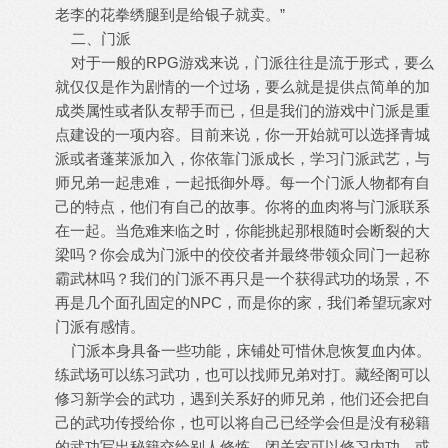
老李的花拳绣腿到是给银子就卖。”
二、门派
对于一般的RPG游戏来说，门派往往是流于形式，要么
就仅仅是作为剧情的一个过场，要么就是提供点简单的加
成类属性或者队友帮手而已，但是我们的游戏中门派是重
点建设的一项内容。目前来说，你一开始就可以选择青城
派或者蓬莱派加入，你依靠门派成长，学习门派武艺，与
师兄弟一起患难，一起抵御外辱。每一个门派人物都有自
己的特点，他们有自己的故事。你将的血肉将与门派联系
在一起。当危难来临之时，你能挑起那根随时会断裂的大
梁吗？你会成为门派中的佼佼者并最终带领众同门一起称
霸武林吗？我们的门派不再只是一个获得武功的场景，不
再是几个面孔固定的NPC，而是你的家，我们希望玩家对
门派有感情。
门派本身具备一些功能，床铺处可惜休息恢复血内体。
练武场可以练习武功，也可以找师兄弟对打。藏经阁可以
修习新学会的武功，遇到关系好的师兄弟，他们还会把自
己的武功传授给你，也可以将自己已经学会但是没有秘籍
的武功写出秘籍交给别人修炼。闭关室可以修习内功，或