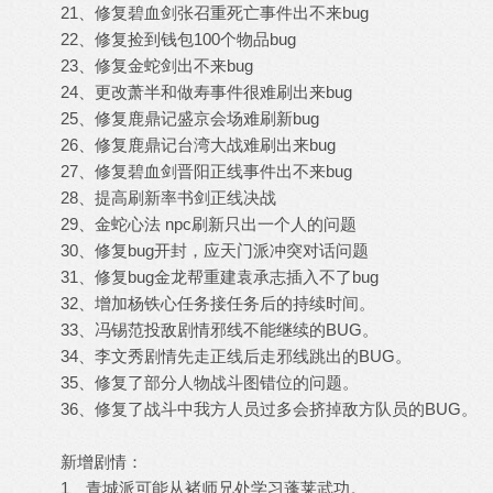
21、修复碧血剑张召重死亡事件出不来bug
22、修复捡到钱包100个物品bug
23、修复金蛇剑出不来bug
24、更改萧半和做寿事件很难刷出来bug
25、修复鹿鼎记盛京会场难刷新bug
26、修复鹿鼎记台湾大战难刷出来bug
27、修复碧血剑晋阳正线事件出不来bug
28、提高刷新率书剑正线决战
29、金蛇心法 npc刷新只出一个人的问题
30、修复bug开封，应天门派冲突对话问题
31、修复bug金龙帮重建袁承志插入不了bug
32、增加杨铁心任务接任务后的持续时间。
33、冯锡范投敌剧情邪线不能继续的BUG。
34、李文秀剧情先走正线后走邪线跳出的BUG。
35、修复了部分人物战斗图错位的问题。
36、修复了战斗中我方人员过多会挤掉敌方队员的BUG。
新增剧情：
1、青城派可能从褚师兄处学习蓬莱武功。