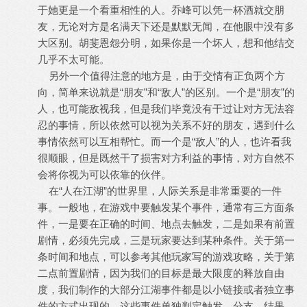
于她更是一个看重相性的人。乔峰可以凭一杯酒就交朋
友，无论对方是名满天下还是默默无闻，在他眼中没有多
大区别。胡斐恩怨分明，如果你是一个坏人，想和他结交
几乎不太可能。
另外一个值得注意的地方是，由于交情有正负两个方
向，简单来说就是“朋友”和“敌人”的区别。一个是“朋友”的
人，也可能敌视我，但是我们毕竟没有干过让对方无法容
忍的事情，所以依然可以视为关系不好的朋友，遇到什么
事情依然可以互相帮忙。而一个是“敌人”的人，也许看我
很顺眼，但是既然干了损害对方利益的事情，对方自然不
会将你视为可以依靠的伙伴。
在“人在江湖”的世界里，人际关系是非常重要的一件
事。一般地，在游戏中要触发某个事件，通常有三方面条
件，一是要在正确的时间、地点去触发，二是如果有前置
剧情，必须先完成，三是玩家要达到某种条件。关于第一
条时间和地点，可以参考其他玩家写的游戏攻略，关于第
二点前置剧情，因为我们的目标是最大限度的释放自由
度，我们制作的大部分江湖事件都是以小链接或者独立事
件的方式出现的。这些事件单独判定触发、分支、结果，