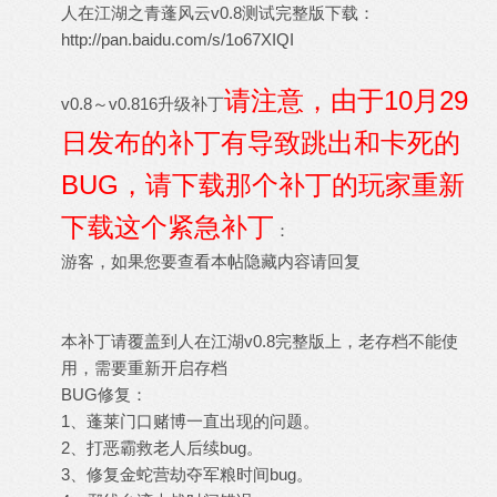
人在江湖之青蓬风云v0.8测试完整版下载：
http://pan.baidu.com/s/1o67XIQI
请注意，由于10月29
v0.8～v0.816升级补丁
日发布的补丁有导致跳出和卡死的
BUG，请下载那个补丁的玩家重新
下载这个紧急补丁
：
游客，如果您要查看本帖隐藏内容请
回复
本补丁请覆盖到人在江湖v0.8完整版上，老存档不能使
用，需要重新开启存档
BUG修复：
1、蓬莱门口赌博一直出现的问题。
2、打恶霸救老人后续bug。
3、修复金蛇营劫夺军粮时间bug。