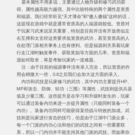
基本属性不用多说，主要通过人物升级和修习武功获
得。属性越高能力越强。其中比较特殊的两个属性是资质
和福源。我们经常听见“天才薄命”和“傻人傻福”这样的话，
这提现在游戏中就是通常资质高的人福源就较低。资质对
于玩家习武来说至关重要，特别是目前并没有开放类似左
右互搏和太玄经这类要求低资质的武功，甚至资质高的人
在处理门派相关事务上也有便利。但是福源则关系着玩家
行走江湖时触发事件、获取奖励等方面的几率。资质和福
源如何取舍，将是考验玩家的一道难题。
注：由于目前的福源事件没有录入完全，所以资质的作
用会稍微大一些，0.8之后我们会加大这方面的录入。
内功和武技是玩家修习的武功，其中内功主要提升HP、
MP和攻击、防御、轻功（三围）等属性，武技则提供兵器
值及少量三围。这些提升是在学习和升级时发生的，玩家
可以通过装备内功来进一步提升属性（只能同时装备一个
内功）。装备内功同样可能获得某些战斗特效的加成。武
技则是玩家进行攻击的技巧，但是由于江湖中门派众多，
每一个门派的内功心法和他们的武技之间有一些重要联
系，所以一门内功并不能支持其他门派的武技。而如果你