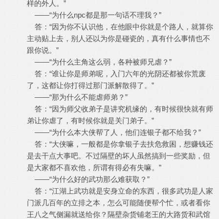
样的外人。”
——“为什么npc都是那一句话不理我？”
答：“因为你不认识他，在他眼中你就是个路人，就算你
主动贴上去，别人还以为你是碰瓷的，真有什么事情也不
跟你说。”
——“为什么主角这么弱，各种被师兄虐？”
答：“谁让你是师弟呢，入门六年的光阴还都被你荒废
了，这都让你打得过那门派解散得了。”
——“那为什么不能虐师弟？”
答：“因为师父收弟子是讲究机缘的，有时候很快就有师
弟让你虐了，有时候你就是关门弟子。”
——“为什么本大侠帮了人，他们连银子都不给我？”
答：“大侠嘛，一般都是你拿银子去扶危救困，想赚钱还
是去干点大事吧。不过隔壁的坏人虽然搞到一些奖励，但
是大家都不喜欢他，所谓有得必有失嘛。”
——“为什么好的武功那么难获取？”
答：“江湖上武功就是安身立命的东西，很多武功是人家
门派几百年的立排之本，怎么可能随便帮个忙，或者看你
王八之气侧漏就送给你？隔壁杂货铺老王的大路货和武馆