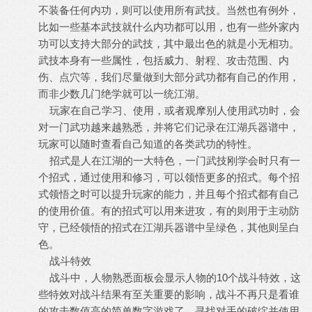
不装备任何内功，则可以使用所有武技。当然也有例外，
比如一些基本武技就什么内功都可以用，也有一些外家内
功可以支持大部分的武技，其中最出色的就是小无相功。
武技本身有一些属性，包括威力、射程、攻击范围、内
伤、点穴等，我们尽量做到大部分武功都有自己的作用，
而非少数几门绝学就可以一统江湖。
玩家在自己学习、使用，或者观摩别人使用武功时，会
对一门武功越来越熟悉，并将它们记录在江湖兵器谱中，
玩家可以随时查看自己知道的各类武功的特性。
招式是人在江湖的一大特色，一门武技刚学会时只有一
个招式，通过使用和修习，可以领悟更多的招式。每个招
式领悟之时可以提升玩家的能力，并且每个招式都有自己
的使用价值。有的招式可以用来进攻，有的则用于主动防
守，已经领悟的招式在江湖兵器谱中呈绿色，其他则呈白
色。
战斗特效
战斗中，人物熟悉面板会显示人物的10个战斗特效，这
些特效对战斗结果有至关重要的影响，战斗不再只是看谁
的攻击数值高的简单数字游戏了，寻找对手的破绽并使用