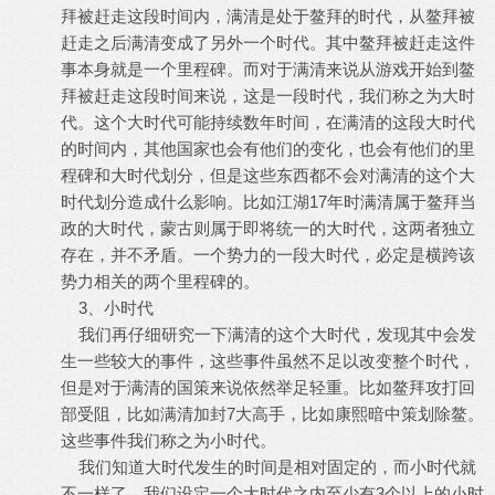
拜被赶走这段时间内，满清是处于鳌拜的时代，从鳌拜被
赶走之后满清变成了另外一个时代。其中鳌拜被赶走这件
事本身就是一个里程碑。而对于满清来说从游戏开始到鳌
拜被赶走这段时间来说，这是一段时代，我们称之为大时
代。这个大时代可能持续数年时间，在满清的这段大时代
的时间内，其他国家也会有他们的变化，也会有他们的里
程碑和大时代划分，但是这些东西都不会对满清的这个大
时代划分造成什么影响。比如江湖17年时满清属于鳌拜当
政的大时代，蒙古则属于即将统一的大时代，这两者独立
存在，并不矛盾。一个势力的一段大时代，必定是横跨该
势力相关的两个里程碑的。
3、小时代
我们再仔细研究一下满清的这个大时代，发现其中会发
生一些较大的事件，这些事件虽然不足以改变整个时代，
但是对于满清的国策来说依然举足轻重。比如鳌拜攻打回
部受阻，比如满清加封7大高手，比如康熙暗中策划除鳌。
这些事件我们称之为小时代。
我们知道大时代发生的时间是相对固定的，而小时代就
不一样了。我们设定一个大时代之内至少有3个以上的小时