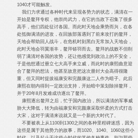
1040才可能触发。
我们力求通过各种时代来呈现各势力的状态，满清在一
开始是鳌拜专权，他崇尚武力，在它的当政下召集了很多
高手，他们四处征讨各国。而此时天地会乘势而兴，在各
处抵御满清的进攻，在回族部落遇到了前来攻打的鳌拜，
天地会帮助回人战斗，在危机时刻黑白无常加入天地会，
此时天地会羽翼渐丰，鳌拜铩羽而去。鳌拜的战败不但削
弱了满清对各国的攻势，还让他感觉到政治上的不安全，
于是他想通过册立七大高手来立威，而此时的康熙曲意迎
合了鳌拜的想法，他甚至故意把这次册封大会高得很隆
重，但又同时提拔福康安和完颜康这二人作为暗子。此后
康熙在朝内得到一定政治支持，开始暗中策划除掉鳌拜，
并于20年8月发难成功逐出了鳌拜。
康熙逐出鳌拜之后，忙于国内政治，所以满清的军事威
胁大大降低，转为由福康安和完颜康采取怀柔的方式打击
大宋，这对于满清来说就又是一个新的大时代了。
不要被表上从1100到1300之间的各种里程碑迷惑，因为
这些是属于其他势力的故事，而1020、1040、1060这些小
时代，以及起止于这些小时代的其他各种事件，则与那些