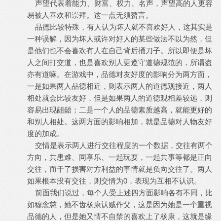
声望代表着能力、财富、权力、名声，声望高的人更容
易被人喜欢和崇拜。这一点无须赘言。
品德比较特殊，有人认为坏人就不喜欢好人，这其实是
一种误解，因为坏人或许对好人的某些做法不以为然，但
是他们也不会喜欢有人在自己背后捅刀子。所以即便是坏
人之间打交道，也是喜欢别人更遵守道德规范的，所谓盗
亦有道嘛。在游戏中，品德对友好度的影响分为两方面，
一是如果两人品德相近，则表示两人的道德观接近，两人
相处就会比较友好，但是如果两人的道德观相差较远，则
容易出现龃龉；二是一个人的品德素质越高，就能更好的
和别人相处。这两方面的影响相加，就是品德对人物友好
度的加成。
交情是表示两人进行交往程度的一个数据，交往有两个
方向，共患难、同享乐、一起玩耍，一起共事等都是正向
交往，而干了损害对方利益的事情就是负向交往了。两人
如果根本没有交往，则交情为0，表现为互相不认识。
前面我们说过，每个人受上述四方面影响各有不同，比
如穆念慈，她不齿杨康认贼作父，这是因为她是一个重视
品德的人，但是她又情不自禁的喜欢上了杨康，这就是缘