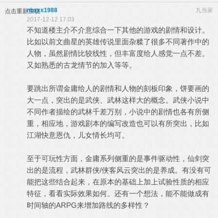
nbxxx1988
九当家
点击重新加载
2017-12-12 17:03
不知道楼主介不介意综合一下其他的游戏的剧情和设计。
比如以前文曲星的英雄传说里面杂糅了很多不同著作中的
人物，虽然剧情比较线性，但丰富度给人感觉一点不差。
又如熟悉的古龙情节的加入等等。
要跳出所谓金庸给人的剧情和人物的刻板印象，饼要画的
大一点，突出的是武侠、武林这样大的概念。武侠小说中
不同作者描绘的武林千差万别，小说中的剧情也各有所侧
重，相应地，游戏剧本的编写改造也可以有所突出，比如
江湖快意恩仇，儿女情长均可。
至于可玩性方面，金庸系列侧重的是事件驱动性，仙剑突
出的是流程，武林群侠/侠客风云突出的是养成。有没有可
能把这些结合起来，在原本的基础上加上试验性质的相应
特征，看看实际效果如何。还有一个想法，能不能做成有
时间轴的ARPG来增加路线的多样性？