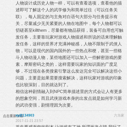
人物设计成历史人物一样，可以有查看选项，查看他的描
述即可了解这个人的武学修为和简单过往（可以任务关
联），每人固定的与主角对白语句大部分与任务提示有
关，尽量减少无关紧要的人物在地图中，每个人物都可以
切磋甚至killthem，尽量都有物品获得，装备可自用也可触
发任务，主要靠玩家对游戏人物描述和所说的话来理解触
发任务，这样的世界才充满神秘感，人物不限制于武侠人
物，可以是现代的国内国外的一些热点和梗，甚至一些格
斗人物动漫人物，某些地图还可以加入一些解密游戏的要
素，摩斯密码之类的，这样需要玩家的知识面的广度足
够，不过现在各类搜索引擎这么发达完全可以解决这些小
问题，主要是如果需要搜索解决，这样玩家对游戏的印象
也比较深刻，目的就达到了。
相信这种剧情融入到NPC简单描述里的方式会让人有更多
的想象空间，而且武侠游戏本身的出发点就是如何学习新
的武功变强，剧情理因为次要。
xyl2134903
六当家
点击重新加载
2017-11-21 23:57
首先要感谢您的剧本 让游戏有了神 所谓画龙点睛 我玩了