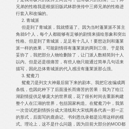
兄弟的性格我是根据旧版武林群侠传中三师兄弟的性格进
行套入和改编的。
2. 青城派
但是到了青城派，我就懵逼了。因为当时蓬莱派不算主
角就6个人，每个人都能够有足够的剧情来描绘形象和突出
性格。但是到了青城派，足足有十几人！要想达到和蓬莱
派一样的效果，可能剧情得有蓬莱派的两到三倍。于是我
妥协了，我把部分人物给删除了，让门派人数精简到十人
以内。但是还是很痛苦，有些人物只能通过简单几句话来
描写，因此总体青城派的代入感没有蓬莱派那么强。
3. 鸳鸯刀
鸳鸯刀是列文大神最后留下来的剧本。我把它改编成两
条线，也因此种下了后面漫长而痛苦的苦果：我为了给江
湖剧情提供足够庞大的世界观，花了很长时间去重新构建
整个人在江湖的世界，包括国家构造。在鸳鸯刀中，我第
一次尝试把剧情拆分成大清线和大宋线两条代表一邪一正
的形式，后面写的鹿鼎记、书剑恩仇录都是沿用这样的模
式。理论上，这不是什么问题，因为目前大部分的MOD都