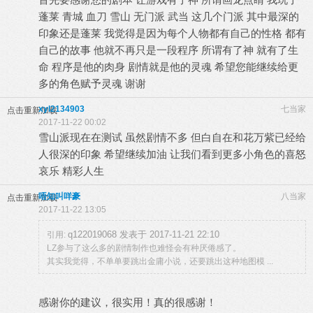
蓬莱 青城 血刀 雪山 无门派 武当 这几个门派 其中最深的
印象还是蓬莱 我觉得是因为每个人物都有自己的性格 都有
自己的故事 他就不再只是一段程序 所谓有了神 就有了生
命 程序是他的肉身 剧情就是他的灵魂 希望您能继续给更
多的角色赋予灵魂 谢谢
xyl2134903
七当家
点击重新加载
2017-11-22 00:02
雪山派现在在测试 虽然剧情不多 但白自在和花万紫已经给
人很深的印象 希望继续加油 让我们看到更多小角色的喜怒
哀乐 精彩人生
唔知叫咩豪
八当家
点击重新加载
2017-11-22 13:05
q122019068 发表于 2017-11-21 22:10
引用:
LZ参与了这么多的剧情制作也难怪会有种厌倦感了。
其实我觉得，不单单要跳出金庸小说，还要跳出这种地图模 ...
感谢你的建议，很实用！真的很感谢！