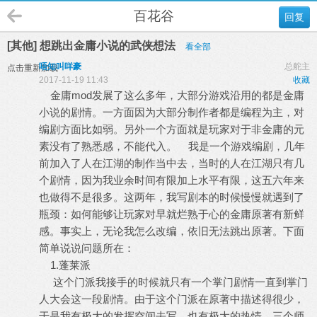
百花谷
回复
[其他] 想跳出金庸小说的武侠想法
看全部
唔知叫咩豪
总舵主
点击重新加载
2017-11-19 11:43
收藏
金庸mod发展了这么多年，大部分游戏沿用的都是金庸
小说的剧情。一方面因为大部分制作者都是编程为主，对
编剧方面比如弱。另外一个方面就是玩家对于非金庸的元
素没有了熟悉感，不能代入。 我是一个游戏编剧，几年
前加入了人在江湖的制作当中去，当时的人在江湖只有几
个剧情，因为我业余时间有限加上水平有限，这五六年来
也做得不是很多。这两年，我写剧本的时候慢慢就遇到了
瓶颈：如何能够让玩家对早就烂熟于心的金庸原著有新鲜
感。事实上，无论我怎么改编，依旧无法跳出原著。下面
简单说说问题所在：
1.蓬莱派
这个门派我接手的时候就只有一个掌门剧情一直到掌门
人大会这一段剧情。由于这个门派在原著中描述得很少，
于是我有极大的发挥空间去写，也有极大的热情。三个师