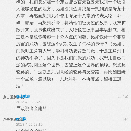
样的，我们要穿建一个东西那么首先就要先找到一个吸引
人能够发散的地方，比如提到金庸我第一想到的是降龙十
八掌，再继而想到几个使用降龙十八掌的代表人物，乔
峰，郭靖，再想到乔峰，郭靖他们经历过的故事，联想扩
散开来，故事也就出来了，人物也在故事里丰满起来。楼
主是不是也该考虑一下介入点的问题。比如设计一个非常
厉害的武功，围绕这个武功发生了怎样的事情？（比如，
门派对主角有大恩，学习神功要背叛门派，于是主角到手
的神功不学了，因为不是我们门派的武功，我想用自己门
派的武功闯荡这个世界，去登上这个世界的顶峰。想点反
套路的。）这就是九阴真经的套路与反套路。再比如围绕
一个宝藏（连城诀），凡此种种，不再赘述，望楼主加
油！
蜀山贱客
十五当家
点击重新加载
2018-4-1 23:45
早该跳出金庸的！
南门队
#
点击重新加载
16
2018-4-21 13:10
做个昆仑的游戏