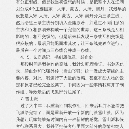
有分正邪线。但是我当初设想的时候，是把整个人在江湖
划分成4个主要国家，大宋、蒙古、大清、契丹。我最早的
设想是大宋-大清、大宋-蒙古、大宋-契丹分为三条主线，
然后给这三条主线分别填入金庸原著，并通过不同门派的
主线和互相影响来构成一个完善的世界。这三条线是互相
影响的，相互交织的。但是后来我发现三条线互相交织是
很麻烦的，最后只能退而求其次，让三条线先独立进行，
最后在一个时间点三条线合并成一条线。
4、5、6.鹿鼎记、书剑恩仇录、碧血剑
那段时间是我创作的高峰，我计划吧鹿鼎记、书剑恩仇
录、碧血剑和飞狐外传（雪山飞狐）统一做成大清线的主
要内容。对此，我进行了大量的改编。甚至有些人物的设
定和原著已经完全脱离了。中间因为一些事情我离开了制
作组，导致最后的飞狐部分烂尾了。
7. 雪山派
过了大半年，我重新回到制作组，回来后我并不急着把
飞狐给完结了，而是重新开放一个新的门派雪山派。因为
我想让玩家能够短时间内有一种新鲜的感觉。雪山派和侠
客行联系最大，我甚至把侠客行里面大部分的剧情都纳入