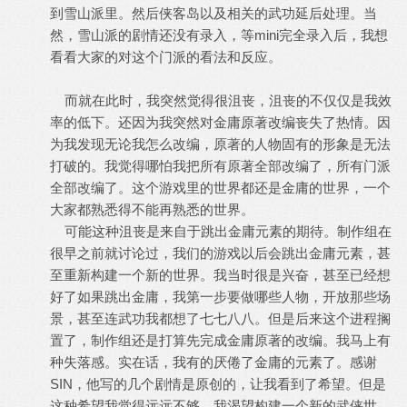
到雪山派里。然后侠客岛以及相关的武功延后处理。当
然，雪山派的剧情还没有录入，等mini完全录入后，我想
看看大家的对这个门派的看法和反应。
而就在此时，我突然觉得很沮丧，沮丧的不仅仅是我效
率的低下。还因为我突然对金庸原著改编丧失了热情。因
为我发现无论我怎么改编，原著的人物固有的形象是无法
打破的。我觉得哪怕我把所有原著全部改编了，所有门派
全部改编了。这个游戏里的世界都还是金庸的世界，一个
大家都熟悉得不能再熟悉的世界。
可能这种沮丧是来自于跳出金庸元素的期待。制作组在
很早之前就讨论过，我们的游戏以后会跳出金庸元素，甚
至重新构建一个新的世界。我当时很是兴奋，甚至已经想
好了如果跳出金庸，我第一步要做哪些人物，开放那些场
景，甚至连武功我都想了七七八八。但是后来这个进程搁
置了，制作组还是打算先完成金庸原著的改编。我马上有
种失落感。实在话，我有的厌倦了金庸的元素了。感谢
SIN，他写的几个剧情是原创的，让我看到了希望。但是
这种希望我觉得远远不够。我渴望构建一个新的武侠世