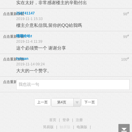
实在太好，非常感谢楼主的辛勤付出
258741147
#
点击重新加载
98
2019-11-1 15:33
樓主介意私信我,留你的QQ給我嗎
嘻嘻哈哈z
#
点击重新加载
99
2019-11-4 11:39
这个必须赞一个 谢谢分享
hzhuan
#
点击重新加载
100
2019-11-14 09:24
大大的一个赞字。
点击重新加载
上一页
第4页
下一页
首页
|
登录
|
注册
简易版
|
触屏版
|
电脑版
|