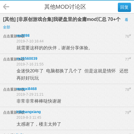
其他MOD讨论区
回复
[其他] [非原创游戏合集]我硬盘里的金庸mod汇总 70+个
看
全部
wu2898
#
点击重新加载
76
2019-7-10 16:44
就需要这样的的伙伴，谢谢分享体验。
sx25560039
#
点击重新加载
77
2019-7-16 21:55
金迷快20年了 电脑都换了几个了 但是这就是情怀 还想
再好好玩玩
wangxi8468
#
点击重新加载
78
2019-7-29 21:21
非常非常棒棒哒快谢谢
killzhangxiang
#
点击重新加载
79
2019-8-3 11:45
太感谢了，楼主太帅了