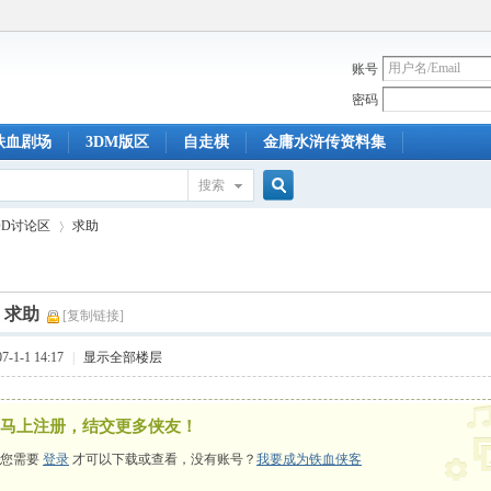
账号
密码
铁血剧场
3DM版区
自走棋
金庸水浒传资料集
搜索
搜
OD讨论区
求助
索
]
求助
[复制链接]
›
-1-1 14:17
|
显示全部楼层
马上注册，结交更多侠友！
您需要
登录
才可以下载或查看，没有账号？
我要成为铁血侠客