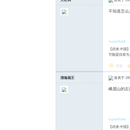
天野风
发表于 2007
不知道怎么去
【武侠.中国
可能是目前为
回复
清逸福王
发表于 2007
峨眉山的左
【武侠.中国