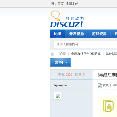
设为首页
收藏本站
论坛
开发资源
游戏资源
论坛
金庸群侠传MOD游戏
其他M
[再战江湖
查看:
2320
|
回复:
5
铁
»
›
›
lipengceo
发表于 2007