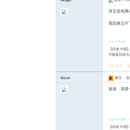
ciictiger
发表于 2007
肯定是电脑
我切换过不
【武侠.中国
可能是目前为
回复
skycat
楼主
|
发表
谢谢 我查
【武侠.中国