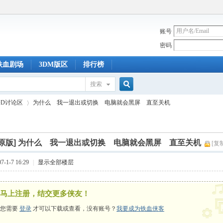
账号
密码
铁血剧场
3DM版区
排行榜
搜索
搜
OD讨论区
为什么 我一退出或切换 电脑就会黑屏 直至关机
索
原版]
为什么 我一退出或切换 电脑就会黑屏 直至关机
[复
›
-1-7 16:29
|
显示全部楼层
马上注册，结交更多侠友！
您需要
登录
才可以下载或查看，没有账号？
我要成为铁血侠客