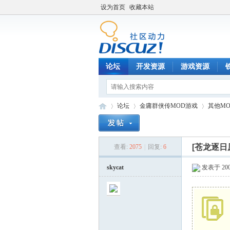
设为首页
收藏本站
论坛
开发资源
游戏资源
论坛
金庸群侠传MOD游戏
其他M
[苍龙逐日
查看:
2075
|
回复:
6
铁
»
›
›
skycat
发表于 2007