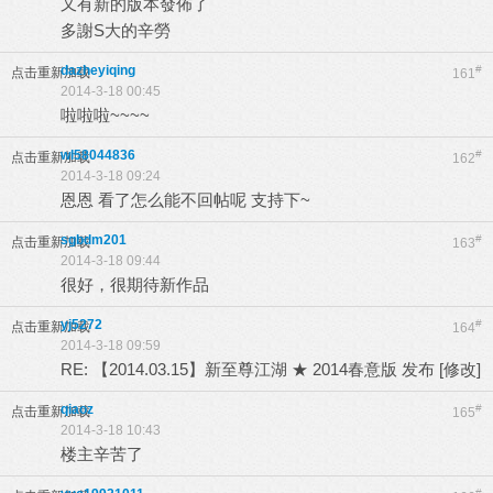
又有新的版本發佈了
多謝S大的辛勞
dazheyiqing
#
点击重新加载
161
2014-3-18 00:45
啦啦啦~~~~
wl58044836
#
点击重新加载
162
2014-3-18 09:24
恩恩 看了怎么能不回帖呢 支持下~
sgbdm201
#
点击重新加载
163
2014-3-18 09:44
很好，很期待新作品
yj5272
#
点击重新加载
164
2014-3-18 09:59
RE: 【2014.03.15】新至尊江湖 ★ 2014春意版 发布 [修改]
qiaoz
#
点击重新加载
165
2014-3-18 10:43
楼主辛苦了
#